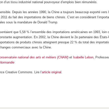
n d’un tissu industriel national pourvoyeur d’emplois bien rémunérés.
hensible. Depuis les années 1990, la Chine a toujours beaucoup exporté vers l
t 2011 du fait des importations de biens chinois. C’est en considérant l’impor
ales sous la mandature de Donald Trump.
ésentaient que 5,58 % l’ensemble des importations américaines en 1993, loin
constante augmentation. En 2002, la Chine devient le 2
e
partenaire des États-
portations de produits chinois atteignent presque 22 % du total des importa
s échanges commerciaux avec la Chine.
onservatoire national des arts et métiers (CNAM)
et
Isabelle Lebon
, Professe
 Normandie
nce Creative Commons. Lire l’
article original
.