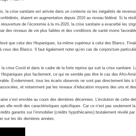
s, la crise sanitaire est arrivée dans un contexte où les inégalités de revenu
nfédérés, étaient en augmentation depuis 2010 au niveau fédéral. Si la résilie
 réouverture de l’économie à la mi-2020, la crise sanitaire a exacerbé les sti
par des niveaux de vie plus faibles et des conditions de santé moins favorable
levé que celui des Hispaniques, lui-même supérieur à celui des Blancs. Fina
s à ceux des Blancs. Il faut également noter qu’en cas de conjoncture particu
 la crise Covid et dans le cadre de la forte reprise qui suit la crise sanitaire. L
Hispaniques plus facilement, ce qui ne semble pas être le cas des Afro-Amér
le. Évidemment, tous les écarts observés ne sont pas directement liés à l’
nt associées, et notamment par les niveaux d’éducation moyens des uns et des
ine s’est envolée au cours des dernières décennies. L’évolution de cette det
s elle revêt des caractéristiques spécifiques. Car ce n’est pas seulement la 
rédits garantis sur l’immobilier (crédits hypothécaires) brutalement révélé par
er sur les dix dernières années.