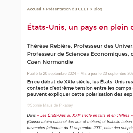
Présentation du CEET
Blog
Accueil
États-Unis, un pays en plein
Thérèse Rebière, Professeur des Univer
Professeur de Sciences Economiques, di
Caen Normandie
Publié le 20 septembre 2024
–
Mis à jour le 20 septembre 20
En ce début de XXIe siècle, les États-Unis re
contexte d’extrême tension entre les camps d
peuvent expliquer cette polarisation des espr
©Sophie Maus de Pixabay
Dans
« Les États-Unis au XXIᵉ siècle en faits et en chiffres »
(Conservatoire national des arts et métiers) et Isabelle Lebo
traversées (attentats du 11 septembre 2001, crise des subprime