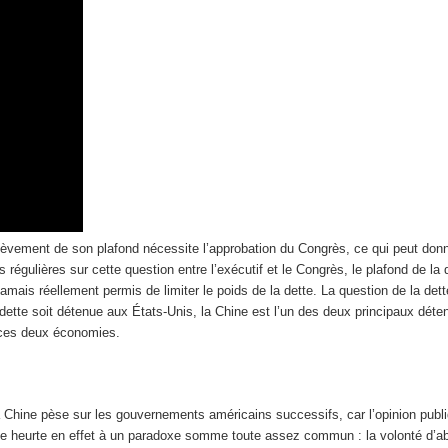
e relèvement de son plafond nécessite l’approbation du Congrès, ce qui peut do
régulières sur cette question entre l’exécutif et le Congrès, le plafond de la 
 jamais réellement permis de limiter le poids de la dette. La question de la dett
 dette soit détenue aux États-Unis, la Chine est l’un des deux principaux déten
 ces deux économies.
la Chine pèse sur les gouvernements américains successifs, car l’opinion publ
e heurte en effet à un paradoxe somme toute assez commun : la volonté d’ab