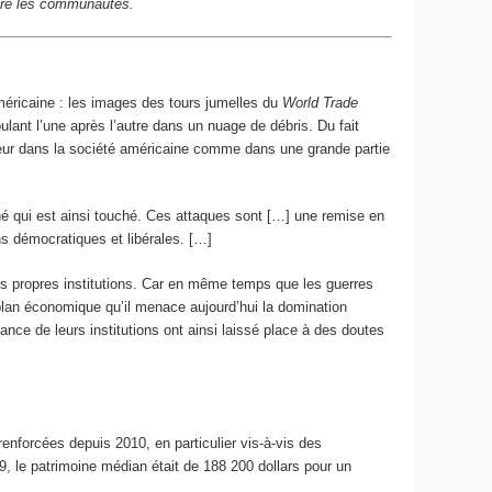
ntre les communautés.
méricaine : les images des tours jumelles du
World Trade
ulant l’une après l’autre dans un nuage de débris. Du fait
ajeur dans la société américaine comme dans une grande partie
é qui est ainsi touché. Ces attaques sont […] une remise en
 démocratiques et libérales. […]
urs propres institutions. Car en même temps que les guerres
e plan économique qu’il menace aujourd’hui la domination
nce de leurs institutions ont ainsi laissé place à des doutes
enforcées depuis 2010, en particulier vis-à‑vis des
, le patrimoine médian était de 188 200 dollars pour un