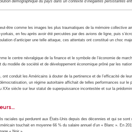
évolution démographique du pays dans un contexte d’inégalités persistantes e
peut-être comme les images les plus traumatiques de la mémoire collective a
-yorkais, en feu après avoir été percutées par des avions de ligne, puis s’écro
ulation d’anticiper une telle attaque, ces attentats ont constitué un choc m
e le centre névralgique de la finance et le symbole de l’économie de march
 du modèle de société et de développement économique prôné par les nations
 ont conduit les Américains à douter de la pertinence et de l’efficacité de le
e démocratisation, un régime autoritaire affichait de telles performances sur l
du XX
e
siècle sur leur statut de superpuissance incontestée et sur la prédomina
ieurs…
és raciales qui perdurent aux États-Unis depuis des décennies et qui se sont r
Américain touchait en moyenne 66 % du salaire annuel d’un « Blanc ». En 2019
nage « Noir ».