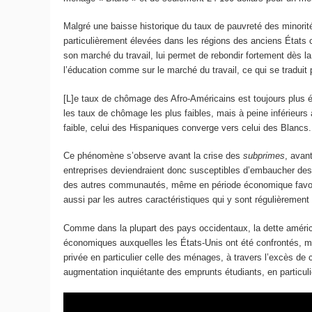
Malgré une baisse historique du taux de pauvreté des minorité
particulièrement élevées dans les régions des anciens États co
son marché du travail, lui permet de rebondir fortement dès la
l’éducation comme sur le marché du travail, ce qui se traduit 
[L]e taux de chômage des Afro-Américains est toujours plus é
les taux de chômage les plus faibles, mais à peine inférieur
faible, celui des Hispaniques converge vers celui des Blancs.
Ce phénomène s’observe avant la crise des
subprimes
, avant
entreprises deviendraient donc susceptibles d’embaucher des 
des autres communautés, même en période économique favorab
aussi par les autres caractéristiques qui y sont régulièreme
Comme dans la plupart des pays occidentaux, la dette américa
économiques auxquelles les États-Unis ont été confrontés, mai
privée en particulier celle des ménages, à travers l’excès de c
augmentation inquiétante des emprunts étudiants, en particuli