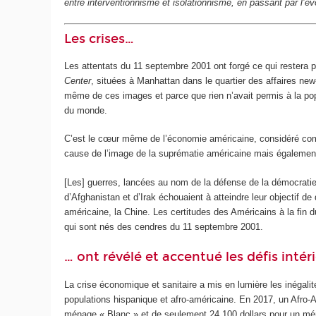
entre interventionnisme et isolationnisme, en passant par l’
Les crises…
Les attentats du 11 septembre 2001 ont forgé ce qui restera 
Center
, situées à Manhattan dans le quartier des affaires new
même de ces images et parce que rien n’avait permis à la pop
du monde.
C’est le cœur même de l’économie américaine, considéré comm
cause de l’image de la suprématie américaine mais également
[Les] guerres, lancées au nom de la défense de la démocratie,
d’Afghanistan et d’Irak échouaient à atteindre leur objectif d
américaine, la Chine. Les certitudes des Américains à la fin 
qui sont nés des cendres du 11 septembre 2001.
… ont révélé et accentué les défis intér
La crise économique et sanitaire a mis en lumière les inégalit
populations hispanique et afro-américaine. En 2017, un Afro-
ménage « Blanc » et de seulement 24 100 dollars pour un mé