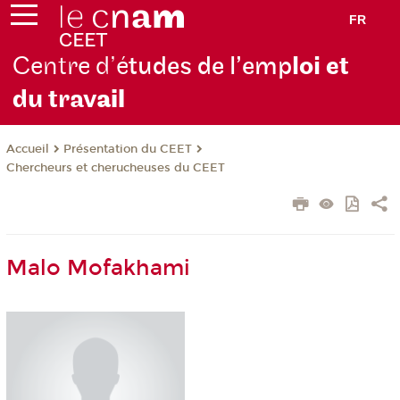
FR
Centre d’é
tudes de l’emp
loi et
du trav
ail
Présentation du CEET
Accueil
Chercheurs et cherucheuses du CEET
Malo Mofakhami