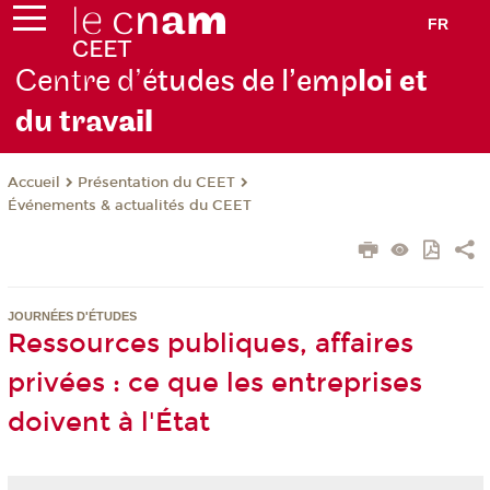
FR
Centre d’é
tudes de l’emp
loi et
du trav
ail
Présentation du CEET
Accueil
Événements & actualités du CEET
JOURNÉES D'ÉTUDES
Ressources publiques, affaires
privées : ce que les entreprises
doivent à l'État