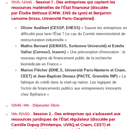
11h15-12h45 :
Session 1 : Des entreprises qui captent les
ressources matérielles de l'État financeur (discutée
par Élodie Béthoux (CMW, ENS de Lyon) et Benjamin
Lemoine (Irisso, Université Paris-Dauphine))
Olivier Audibert (CESSP, EHESS)
« Sauver les entreprises en
difficulté pour tenir l'État ? Le cas du Comité interministériel de
restructuration industrielle »
Mathis Bernard (GEMASS, Sorbonne Université) et Estelle
Vallier (Cermes3, Inserm)
« Une présomption d'innovation : le
nouveau régime de financement public de la recherche
biomédicale en France »
Marion Flécher (IDHE.S, Université Paris-Nanterre et Cnam,
CEET)
et Jean-Baptiste Devaux (PACTE, Grenoble INP)
« La
fabrique du crédit dans la start-up nation. Les logiques de
l'octroi de financements publics aux entrepreneurs innovants
chez Bpifrance »
12h45-14h : Déjeuner libre
14h-15h30 :
Session 2 : Des entreprises qui s'adossent aux
ressources juridiques de l'État régulateur (discutée par
Camille Dupuy (Printemps, UVSQ et Cnam, CEET) et