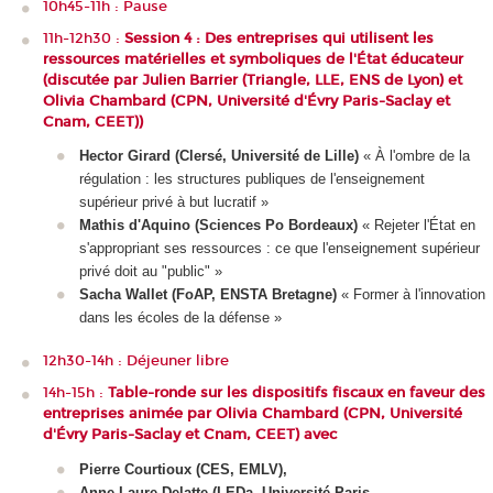
10h45-11h : Pause
11h-12h30 :
Session 4 : Des entreprises qui utilisent les
ressources matérielles et symboliques de l'État éducateur
(discutée par Julien Barrier (Triangle, LLE, ENS de Lyon) et
Olivia Chambard (CPN, Université d'Évry Paris-Saclay et
Cnam, CEET))
Hector Girard (Clersé, Université de Lille)
« À l'ombre de la
régulation : les structures publiques de l'enseignement
supérieur privé à but lucratif »
Mathis d'Aquino (Sciences Po Bordeaux)
« Rejeter l'État en
s'appropriant ses ressources : ce que l'enseignement supérieur
privé doit au "public" »
Sacha Wallet (FoAP, ENSTA Bretagne)
« Former à l'innovation
dans les écoles de la défense »
12h30-14h : Déjeuner libre
14h-15h :
Table-ronde sur les dispositifs fiscaux en faveur des
entreprises animée par Olivia Chambard (CPN, Université
d'Évry Paris-Saclay et Cnam, CEET) avec
Pierre Courtioux (CES, EMLV),
Anne-Laure Delatte (LEDa, Université Paris-