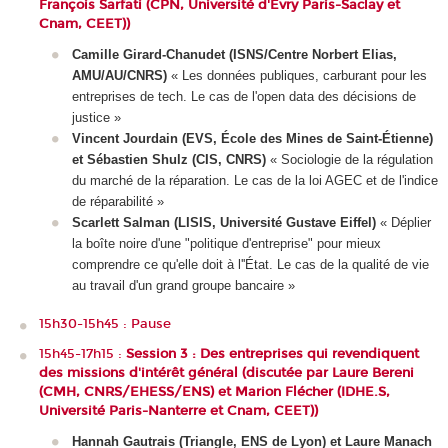
François Sarfati (CPN, Université d'Évry Paris-Saclay et
Cnam, CEET))
Camille Girard-Chanudet (ISNS/Centre Norbert Elias,
AMU/AU/CNRS)
« Les données publiques, carburant pour les
entreprises de tech. Le cas de l'open data des décisions de
justice »
Vincent Jourdain (EVS, École des Mines de Saint-Étienne)
et Sébastien Shulz (CIS, CNRS)
« Sociologie de la régulation
du marché de la réparation. Le cas de la loi AGEC et de l'indice
de réparabilité »
Scarlett Salman (LISIS, Université Gustave Eiffel)
« Déplier
la boîte noire d'une "politique d'entreprise" pour mieux
comprendre ce qu'elle doit à l''État. Le cas de la qualité de vie
au travail d'un grand groupe bancaire »
15h30-15h45 : Pause
15h45-17h15 :
Session 3 : Des entreprises qui revendiquent
des missions d'intérêt général (discutée par Laure Bereni
(CMH, CNRS/EHESS/ENS) et Marion Flécher (IDHE.S,
Université Paris-Nanterre et Cnam, CEET))
Hannah Gautrais (Triangle, ENS de Lyon) et Laure Manach