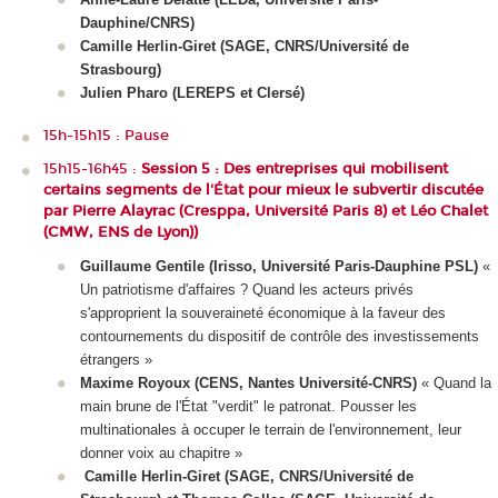
Dauphine/CNRS)
Camille Herlin-Giret (SAGE, CNRS/Université de
Strasbourg)
Julien Pharo (LEREPS et Clersé)
15h-15h15 : Pause
15h15-16h45 :
Session 5 : Des entreprises qui mobilisent
certains segments de l'État pour mieux le subvertir discutée
par Pierre Alayrac (Cresppa, Université Paris 8) et Léo Chalet
(CMW, ENS de Lyon))
Guillaume Gentile (Irisso, Université Paris-Dauphine PSL)
«
Un patriotisme d'affaires ? Quand les acteurs privés
s'approprient la souveraineté économique à la faveur des
contournements du dispositif de contrôle des investissements
étrangers »
Maxime Royoux (CENS, Nantes Université-CNRS)
« Quand la
main brune de l'État "verdit" le patronat. Pousser les
multinationales à occuper le terrain de l'environnement, leur
donner voix au chapitre »
Camille Herlin-Giret (SAGE, CNRS/Université de