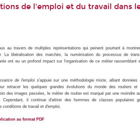
ions de l'emploi et du travail dans l
us au travers de multiples représentations qui peinent pourtant à montrer
. La libéralisation des marchés, la numérisation du processus de tran
ssante ont eu un profond impact sur l'organisation de ce métier rassemblant
ssance de l'emploi
s'appuie sur une méthodologie mixte, alliant données q
our retracer les quelques grandes évolutions du monde des routiers et 
 Loin des images passées, le métier de routier est marqué par une moindre 
rte. Cependant, il continue d'attirer des hommes de classes populaires g
 conditions de travail et d'emploi.
blication au format PDF