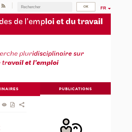
FR
des de l’emp
loi et du trav
ail
erche plur
idisciplinaire sur
e tr
avail et l’emploi
INAIRES
PUBLICATIONS
x