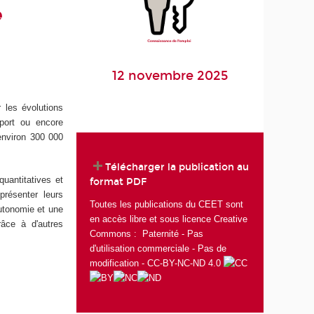
e
12 novembre 2025
 les évolutions
sport ou encore
 environ 300 000
Télécharger la publication au
uantitatives et
format PDF
présenter leurs
Toutes les publications du CEET sont
autonomie et une
en accès libre et sous licence Creative
râce à d'autres
Commons : Paternité - Pas
d'utilisation commerciale - Pas de
modification - CC-BY-NC-ND 4.0