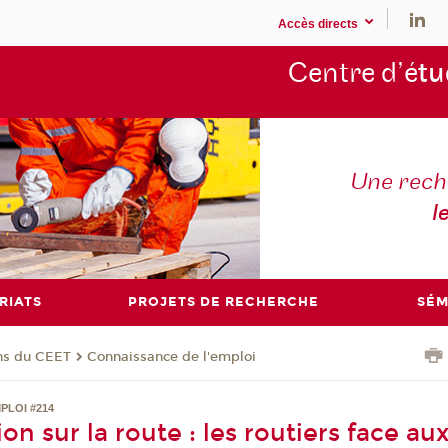
Accès directs
Centre d’é
tu
Une rech
l
RIATS
PROJETS DE RECHERCHE
SÉM
ons du CEET
Connaissance de l'emploi
PLOI #214
on sur la route : les routiers face au