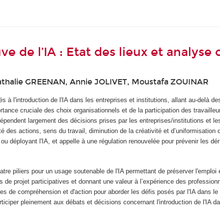
uve de l’IA : Etat des lieux et analyse 
athalie GREENAN, Annie JOLIVET, Moustafa ZOUINAR
s à l'introduction de l'IA dans les entreprises et institutions, allant au-delà 
portance cruciale des choix organisationnels et de la participation des travailleu
dépendent largement des décisions prises par les entreprises/institutions et 
lité des actions, sens du travail, diminution de la créativité et d’uniformisatio
déployant l'IA, et appelle à une régulation renouvelée pour prévenir les dérive
tre piliers pour un usage soutenable de l'IA permettant de préserver l'emploi 
 de projet participatives et donnant une valeur à l’expérience des professionne
stes de compréhension et d'action pour aborder les défis posés par l'IA dans l
ticiper pleinement aux débats et décisions concernant l'introduction de l'IA da