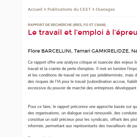
Publications du CEET
Ouvrages
Accueil
RAPPORT DE RECHERCHE (IRES, FO ET CNAM)
Le travail et l’emploi à l’épre
Flore BARCELLINI, Tamari GAMKRELIDZE, N
Ce rapport offre une analyse critique et nuancée des enjeux lié
travail et la crainte de perte d'emplois. Il met en lumière l'im
et les conditions de travail ne sont pas prédéterminés, mais 
des risques de l’IA pour le travail (subordination accrue, fiabi
excessive du pouvoir de marché des entreprises développant ou 
Pour ce faire, le rapport préconise une approche basée sur qua
des organisations, un dialogue social renouvelé, des conduites
constitue un outil précieux pour les syndicats, offrant des pi
informée, permettant aux représentants des travailleurs de par