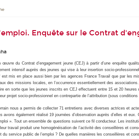
he
l'emploi. Enquête sur le Contrat d'
mha
œuvre du Contrat d’engagement jeune (CEJ) à partir d’une enquête qualitat
ment intensif auprès des jeunes qui vise à leur insertion socio-professionne
tif est mis en place aussi bien par les agences France Travail que par les mi
ocaux des missions locales, en l’occurrence essentiellement des associations.
faire en sorte que les jeunes inscrits en CEJ effectuent entre 15 et 20 heures d
eur projet socio-professionnel en contrepartie de l’attribution (sous conditions
rrain nous a permis de collecter 71 entretiens avec diverses actrices et act
us avons également réalisé 19 journées d’observation auprès d’elles et eux. 
mploi ». Tout un ensemble de questions suivent ce fil conducteur. Les institut
ur travail produit une homogénéisation de l’activité des conseillères et conse
 du service public de l’emploi ? De quelles manières les conseillères et cons