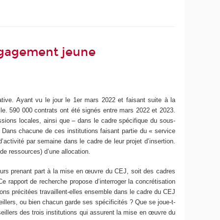
engagement jeune
ive. Ayant vu le jour le 1
er
mars 2022 et faisant suite à la
lle. 590 000 contrats ont été signés entre mars 2022 et 2023.
ssions locales, ainsi que – dans le cadre spécifique du sous-
 Dans chacune de ces institutions faisant partie du « service
’activité par semaine dans le cadre de leur projet d’insertion.
 de ressources) d’une allocation.
eurs prenant part à la mise en œuvre du CEJ, soit des cadres
Ce rapport de recherche propose d’interroger la concrétisation
ions précitées travaillent-elles ensemble dans le cadre du CEJ
illers, ou bien chacun garde ses spécificités ? Que se joue-t-
eillers des trois institutions qui assurent la mise en œuvre du