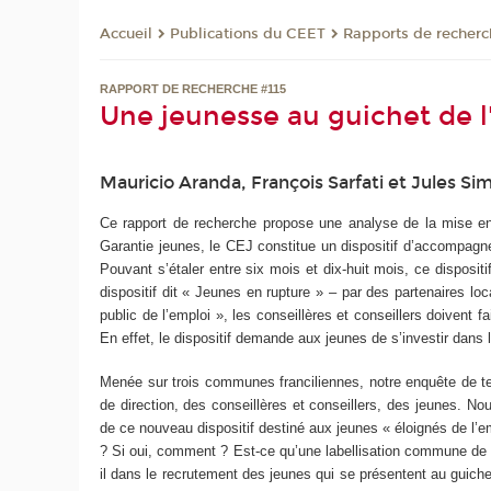
Publications du CEET
Rapports de recherc
Accueil
RAPPORT DE RECHERCHE #115
Une jeunesse au guichet de 
Mauricio Aranda, François Sarfati et Jules Si
Ce rapport de recherche propose une analyse de la mise en 
Garantie jeunes, le CEJ constitue un dispositif d’accompagne
Pouvant s’étaler entre six mois et dix-huit mois, ce disposi
dispositif dit « Jeunes en rupture » – par des partenaires l
public de l’emploi », les conseillères et conseillers doivent 
En effet, le dispositif demande aux jeunes de s’investir dans l
Menée sur trois communes franciliennes, notre enquête de te
de direction, des conseillères et conseillers, des jeunes. No
de ce nouveau dispositif destiné aux jeunes « éloignés de l’e
? Si oui, comment ? Est-ce qu’une labellisation commune de le
il dans le recrutement des jeunes qui se présentent au guichet