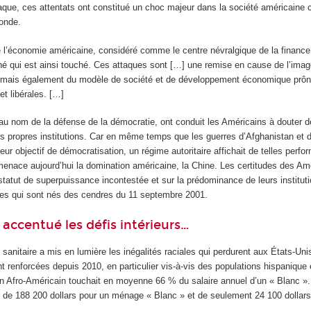
attaque, ces attentats ont constitué un choc majeur dans la société américain
onde.
l’économie américaine, considéré comme le centre névralgique de la finance
é qui est ainsi touché. Ces attaques sont […] une remise en cause de l’imag
 mais également du modèle de société et de développement économique prôn
t libérales. […]
au nom de la défense de la démocratie, ont conduit les Américains à douter d
eurs propres institutions. Car en même temps que les guerres d’Afghanistan et d
eur objectif de démocratisation, un régime autoritaire affichait de telles perfo
enace aujourd’hui la domination américaine, la Chine. Les certitudes des Amér
statut de superpuissance incontestée et sur la prédominance de leurs instituti
tes qui sont nés des cendres du 11 septembre 2001.
 accentué les défis intérieurs…
sanitaire a mis en lumière les inégalités raciales qui perdurent aux États-Un
t renforcées depuis 2010, en particulier vis-à‑vis des populations hispanique e
n Afro-Américain touchait en moyenne 66 % du salaire annuel d’un « Blanc ».
t de 188 200 dollars pour un ménage « Blanc » et de seulement 24 100 dollars