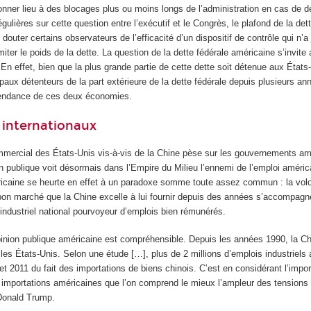
onner lieu à des blocages plus ou moins longs de l’administration en cas de 
gulières sur cette question entre l’exécutif et le Congrès, le plafond de la det
 douter certains observateurs de l’efficacité d’un dispositif de contrôle qui n’a
miter le poids de la dette. La question de la dette fédérale américaine s’invite
. En effet, bien que la plus grande partie de cette dette soit détenue aux États
ipaux détenteurs de la part extérieure de la dette fédérale depuis plusieurs an
épendance de ces deux économies.
x internationaux
commercial des États-Unis vis-à‑vis de la Chine pèse sur les gouvernements am
on publique voit désormais dans l’Empire du Milieu l’ennemi de l’emploi améric
caine se heurte en effet à un paradoxe somme toute assez commun : la vol
on marché que la Chine excelle à lui fournir depuis des années s’accompagn
 industriel national pourvoyeur d’emplois bien rémunérés.
pinion publique américaine est compréhensible. Depuis les années 1990, la Ch
es États-Unis. Selon une étude […], plus de 2 millions d’emplois industriels
 et 2011 du fait des importations de biens chinois. C’est en considérant l’impo
s importations américaines que l’on comprend le mieux l’ampleur des tension
Donald Trump.