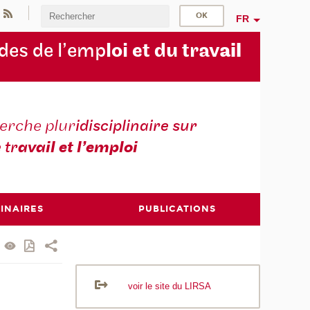
FR
des de l’emp
loi et du trav
ail
erche plur
idisciplinaire sur
e tr
avail et l’emploi
INAIRES
PUBLICATIONS
voir le site du LIRSA