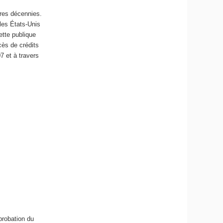
ères décennies.
les États-Unis
ette publique
cès de crédits
7 et à travers
pprobation du