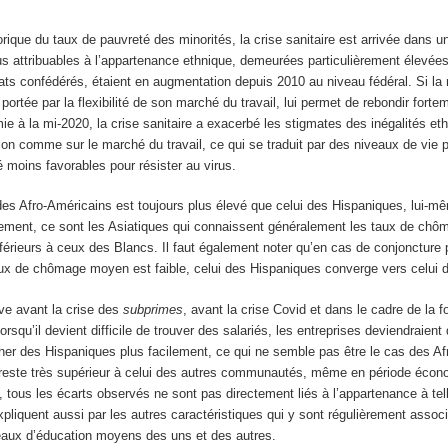
rique du taux de pauvreté des minorités, la crise sanitaire est arrivée dans u
us attribuables à l’appartenance ethnique, demeurées particulièrement élevée
ts confédérés, étaient en augmentation depuis 2010 au niveau fédéral. Si la 
portée par la flexibilité de son marché du travail, lui permet de rebondir forte
ie à la mi-2020, la crise sanitaire a exacerbé les stigmates des inégalités eth
ion comme sur le marché du travail, ce qui se traduit par des niveaux de vie p
 moins favorables pour résister au virus.
es Afro-Américains est toujours plus élevé que celui des Hispaniques, lui-m
lement, ce sont les Asiatiques qui connaissent généralement les taux de chô
nférieurs à ceux des Blancs. Il faut également noter qu’en cas de conjoncture 
taux de chômage moyen est faible, celui des Hispaniques converge vers celui 
e avant la crise des
subprimes
, avant la crise Covid et dans le cadre de la fo
 Lorsqu’il devient difficile de trouver des salariés, les entreprises deviendraient
er des Hispaniques plus facilement, ce qui ne semble pas être le cas des Af
reste très supérieur à celui des autres communautés, même en période éco
tous les écarts observés ne sont pas directement liés à l’appartenance à tell
liquent aussi par les autres caractéristiques qui y sont régulièrement associ
eaux d’éducation moyens des uns et des autres.