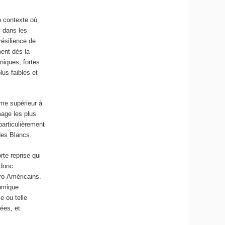
n contexte où
s dans les
résilience de
ment dès la
niques, fortes
lus faibles et
ême supérieur à
mage les plus
particulièrement
des Blancs.
rte reprise qui
 donc
ro-Américains.
nomique
e ou telle
ées, et