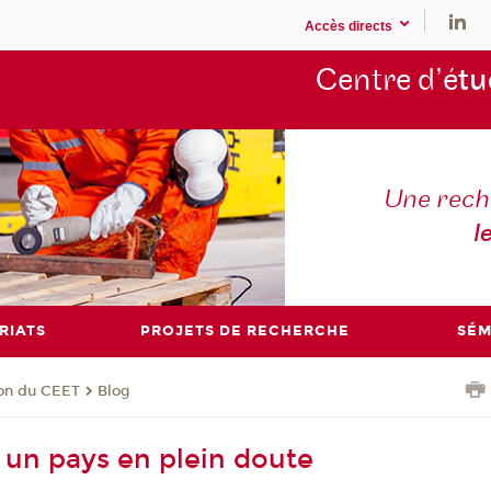
Accès directs
Centre d’é
tu
Une rech
l
RIATS
PROJETS DE RECHERCHE
SÉM
ion du CEET
Blog
, un pays en plein doute