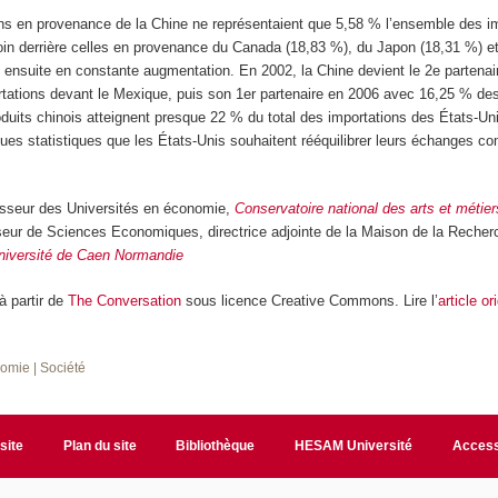
ions en provenance de la Chine ne représentaient que 5,58 % l’ensemble des i
oin derrière celles en provenance du Canada (18,83 %), du Japon (18,31 %) 
t ensuite en constante augmentation. En 2002, la Chine devient le 2
e
partenai
rtations devant le Mexique, puis son 1
er
partenaire en 2006 avec 16,25 % des
oduits chinois atteignent presque 22 % du total des importations des États-U
es statistiques que les États-Unis souhaitent rééquilibrer leurs échanges 
esseur des Universités en économie,
Conservatoire national des arts et méti
seur de Sciences Economiques, directrice adjointe de la Maison de la Recher
niversité de Caen Normandie
 à partir de
The Conversation
sous licence Creative Commons. Lire l’
article or
nomie
| Société
site
Plan du site
Bibliothèque
HESAM Université
Access