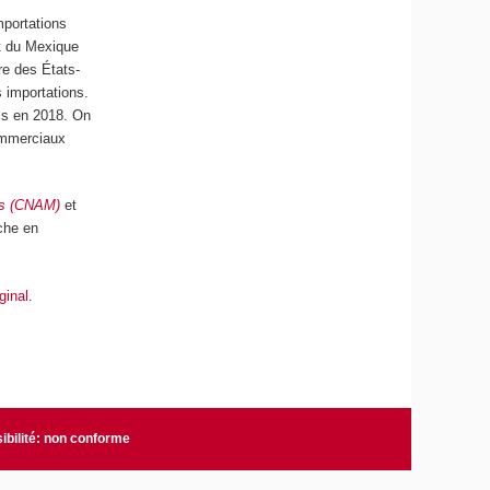
mportations
et du Mexique
re des États-
 importations.
nis en 2018. On
commerciaux
ers (CNAM)
et
che en
iginal
.
ibilité: non conforme