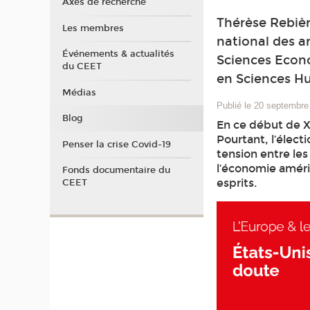
Axes de recherche
Thérèse Rebièr
Les membres
national des a
Événements & actualités
Sciences Econo
du CEET
en Sciences H
Médias
Publié le 20 septembre
Blog
En ce début de XX
Pourtant, l’élect
Penser la crise Covid-19
tension entre le
l’économie améri
Fonds documentaire du
esprits.
CEET