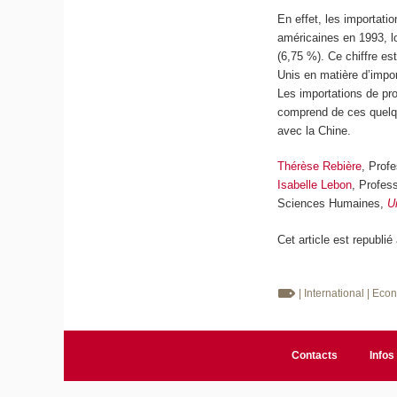
En effet, les importat
américaines en 1993, l
(6,75 %). Ce chiffre es
Unis en matière d’impo
Les importations de pr
comprend de ces quelqu
avec la Chine.
Thérèse Rebière
, Prof
Isabelle Lebon
, Profes
Sciences Humaines,
U
Cet article est republié
| International
| Eco
Contacts
Infos 