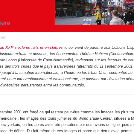
abay
au XXIᵉ siècle en faits et en chiffres »
, qui vient de paraître aux Éditions Elli
usieurs extraits ci-dessous, les économistes Thérèse Rebière (Conservatoire
belle Lebon (Université de Caen Normandie), reviennent sur les facteurs de cett
s des trois crises que le pays a traversées (attentats du 11 septembre 2001,
jusqu’à la situation internationale, à l’heure où les États-Unis, confrontés au 
tent entre interventionnisme et isolationnisme, en passant par l’évolution dé
d’inégalités persistantes entre les communautés.
ptembre 2001 ont forgé ce qui restera peut-être comme les images les plus t
américaine : les images des tours jumelles du
World Trade Center
, situées à 
s new-yorkais, en feu après avoir été percutées par des avions de ligne, puis s’
uage de débris. Du fait même de ces images et parce que rien n’avait permis 