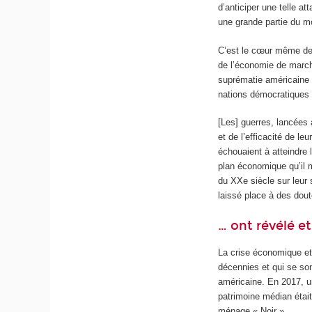
d’anticiper une telle 
une grande partie du m
C’est le cœur même de 
de l’économie de march
suprématie américaine
nations démocratiques e
[Les] guerres, lancées 
et de l’efficacité de l
échouaient à atteindre l
plan économique qu’il m
du XX
e
siècle sur leur 
laissé place à des dou
… ont révélé et
La crise économique et 
décennies et qui se son
américaine. En 2017, u
patrimoine médian étai
ménage « Noir ».