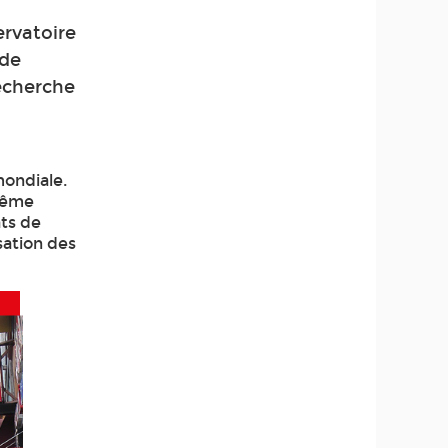
ervatoire
 de
Recherche
mondiale.
trême
ats de
sation des