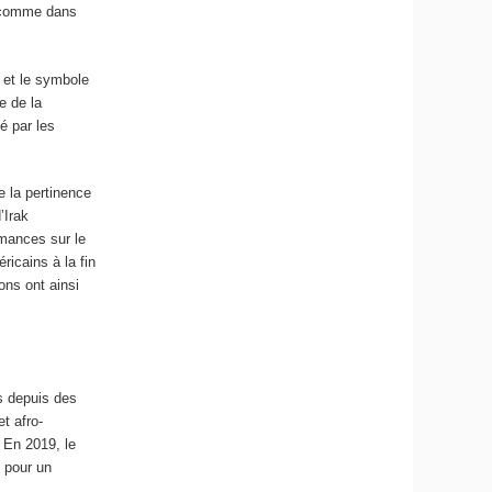
e comme dans
 et le symbole
e de la
é par les
e la pertinence
’Irak
rmances sur le
icains à la fin
ons ont ainsi
is depuis des
t afro-
 En 2019, le
 pour un