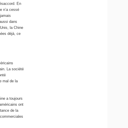
désaccord. En
te n’a cessé
 jamais
 aussi dans
-Unis, la Chine
nées déjà, ce
éricains
ain. La société
onté
e mal de la
ine a toujours
 américains ont
rtance de la
s commerciales