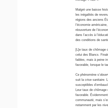
Malgré une baisse histo
les inégalités de reven
régions des anciens Éta
l’économie américaine, 
réouverture de l’économ
dans l’accès à l’éducat
des conditions de santé
[L]e taux de chômage d
celui des Blancs. Fina
faibles, mais à peine i
favorable, lorsque le 
Ce phénomène s’observ
suit la crise sanitaire.
susceptibles d’embauch
Leur taux de chômage 
favorable. Évidemment, 
communauté, mais s’exp
notamment par les niv