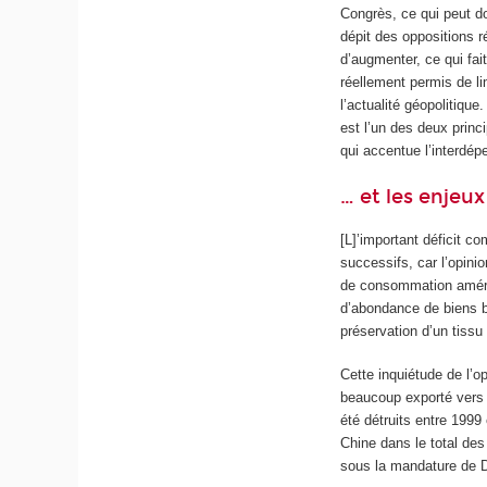
Congrès, ce qui peut d
dépit des oppositions ré
d’augmenter, ce qui fait
réellement permis de li
l’actualité géopolitique
est l’un des deux princ
qui accentue l’interd
… et les enjeu
[L]’important déficit 
successifs, car l’opini
de consommation améri
d’abondance de biens b
préservation d’un tissu
Cette inquiétude de l’o
beaucoup exporté vers l
été détruits entre 1999
Chine dans le total de
sous la mandature de 