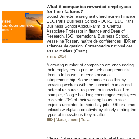
What if companies rewarded employees
for their failures?
Souad Brinette, enseignant chercheur en Finance,
EDC Paris Business School - OCRE, EDC Paris
Business School Abdoulkarim Idi Cheffou
Associate Professor in finance and Dean of
Research, ISG International Business School,
Vesselina Tossan, maître de conférences HDR en
sciences de gestion, Conservatoire national des
arts et métiers (Cnam)
7 mai 2024
A growing number of companies are encouraging
their employees to pursue their entrepreneurial
dreams in-house – a trend known as
intrapreneurship. Some managers do this by
providing workers with the financial, human and
material resources required for innovation. For
example, Google has long encouraged employees
to devote 20% of their working hours to side
projects unrelated to their daily jobs. Others firms
unleash workplace creativity by clearly stating the
types of innovations they’re after.
| Management
| Travail
Climat : derrière les objectifs chiffrés, une