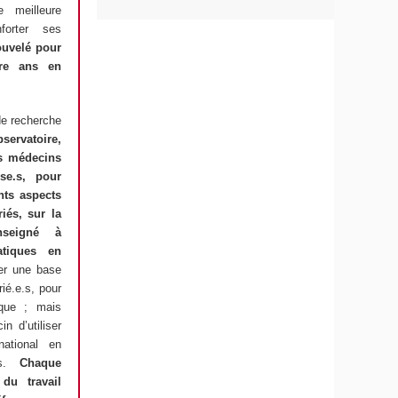
e meilleure
onforter ses
ouvelé pour
tre ans en
 de recherche
ervatoire,
es médecins
se.s, pour
ents aspects
riés, sur la
nseigné à
atiques en
uer une base
rié.e.s, pour
ique ; mais
n d’utiliser
national en
ns.
Chaque
du travail