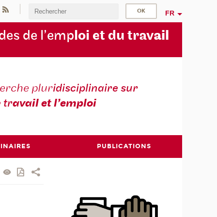
FR
des de l’emp
loi et du trav
ail
erche plur
idisciplinaire sur
e tr
avail et l’emploi
INAIRES
PUBLICATIONS