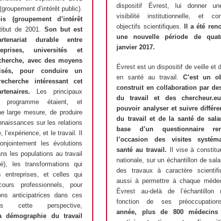
dispositif Évrest, lui donner un
groupement d’intérêt public).
visibilité institutionnelle, et c
is (groupement d’intérêt
objectifs scientifiques.
Il a été ren
ébut de 2001.
Son but est
une nouvelle période de qua
rtenariat durable entre
janvier 2017.
reprises, universités et
recherche, avec des moyens
Évrest est un dispositif de veille et
lisés, pour conduire un
en santé au travail.
C’est un obs
cherche intéressant cet
construit en collaboration par d
tenaires.
Les principaux
du travail et des chercheur.eu
e programme étaient, et
pouvoir analyser et suivre différ
e large mesure, de produire
du travail et de la santé de sala
nnaissances sur les relations
base d’un questionnaire re
, l’expérience, et le travail. Il
l’occasion des visites systém
conjointement les évolutions
santé au travail.
Il vise à constit
s les populations au travail
nationale, sur un échantillon de sala
té), les transformations qui
des travaux à caractère scientif
 entreprises, et celles qui
aussi à permettre à chaque médeci
cours professionnels, pour
Évrest au-delà de l’échantillon 
ons anticipatrices dans ces
fonction de ses préoccupatio
s cette perspective,
année, plus de 800 médecins 
a démographie du travail