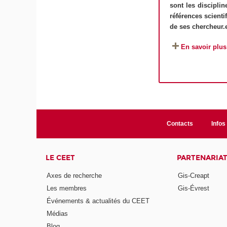
sont les discipli
références scienti
de ses chercheur.
En savoir plus
Contacts
Infos 
LE CEET
PARTENARIA
Axes de recherche
Gis-Creapt
Les membres
Gis-Évrest
Événements & actualités du CEET
Médias
Blog