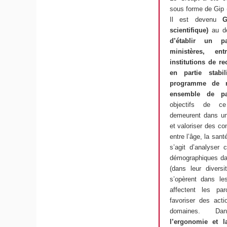
sous forme de Gip (
Il est devenu
G
scientifique)
au d
d’établir un pa
ministères, ent
institutions de 
en partie stabi
programme de re
ensemble de par
objectifs de c
demeurent dans un
et valoriser des co
entre l’âge, la santé
s’agit d’analyser 
démographiques dan
(dans leur diversi
s’opèrent dans les
affectent les par
favoriser des acti
domaines. Dan
l’ergonomie et l