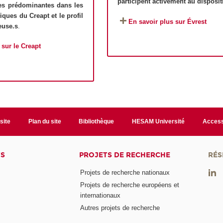
participent activement au dispositi
nes prédominantes dans les
fiques du Creapt et le profil
En savoir plus sur Évrest
euse.s
.
 sur le Creapt
site
Plan du site
Bibliothèque
HESAM Université
Access
TS
PROJETS DE RECHERCHE
RÉS
Projets de recherche nationaux
Projets de recherche européens et
internationaux
Autres projets de recherche