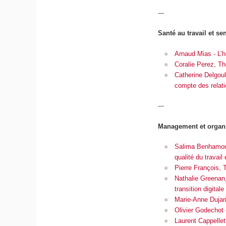
---
Santé au travail et se
Arnaud Mias - L’ho
Coralie Perez, Th
Catherine Delgoule
compte des relati
---
Management et organi
Salima Benhamou -
qualité du travai
Pierre François, T
Nathalie Greenan,
transition digital
Marie-Anne Dujari
Olivier Godechot 
Laurent Cappellet