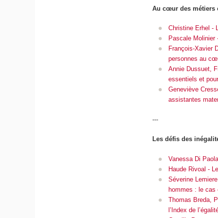
Au cœur des métiers 
Christine Erhel -
Pascale Molinier -
François-Xavier De
personnes au cœu
Annie Dussuet, Fr
essentiels et pou
Geneviève Cresson
assistantes mater
---
Les défis des inégali
Vanessa Di Paola,
Haude Rivoal - Le
Séverine Lemiere, 
hommes : le cas
Thomas Breda, Pa
l’Index de l’égali