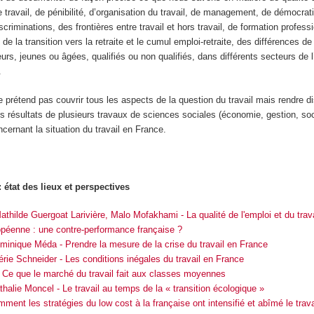
e travail, de pénibilité, d’organisation du travail, de management, de démocrati
criminations, des frontières entre travail et hors travail, de formation profess
 de la transition vers la retraite et le cumul emploi-retraite, des différences de
lleurs, jeunes ou âgées, qualifiés ou non qualifiés, dans différents secteurs de
.
e prétend pas couvrir tous les aspects de la question du travail mais rendre d
s résultats de plusieurs travaux de sciences sociales (économie, gestion, soc
cernant la situation du travail en France.
: état des lieux et perspectives
athilde Guergoat Larivière, Malo Mofakhami - La qualité de l'emploi et du trav
péenne : une contre-performance française ?
minique Méda - Prendre la mesure de la crise du travail en France
érie Schneider - Les conditions inégales du travail en France
- Ce que le marché du travail fait aux classes moyennes
thalie Moncel - Le travail au temps de la « transition écologique »
ment les stratégies du low cost à la française ont intensifié et abîmé le trava