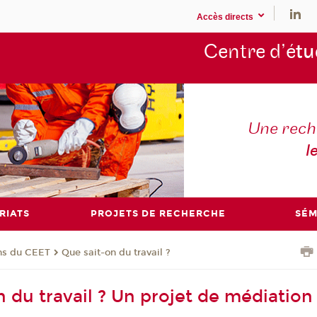
Accès directs
Centre d’é
tu
Une rech
l
RIATS
PROJETS DE RECHERCHE
SÉM
ons du CEET
Que sait-on du travail ?
n du travail ? Un projet de médiation