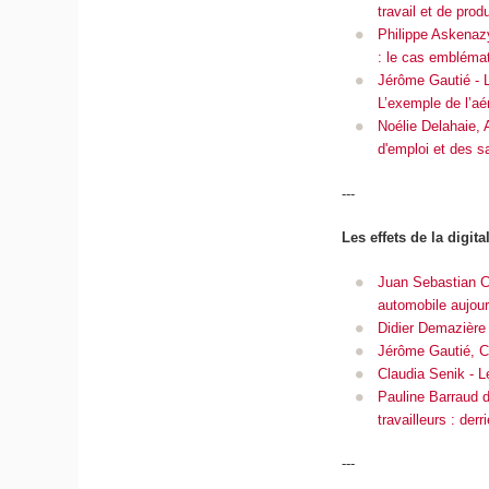
travail et de prod
Philippe Askenazy
: le cas embléma
Jérôme Gautié - L
L’exemple de l’aé
Noélie Delahaie, A
d'emploi et des s
---
Les effets de la digita
Juan Sebastian Car
automobile aujour
Didier Demazière -
Jérôme Gautié, Co
Claudia Senik - Le
Pauline Barraud d
travailleurs : der
---