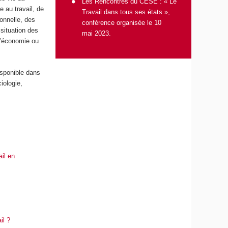
Les Rencontres du CESE : « Le
e au travail, de
Travail dans tous ses états »,
ionnelle, des
conférence organisée le 10
 situation des
mai 2023
.
 l’économie ou
isponible dans
iologie,
ail en
il ?