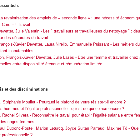
essentiels
 La revalorisation des emplois de « seconde ligne » : une nécessité économiqu
 Care = ! Travail
vetter, Julie Valentin - Les " travailleurs et travailleuses du nettoyage " : de
r des désordres du travail
ançois-Xavier Devetter, Laura Nirello, Emmanuelle Puissant - Les métiers du 
rtant insoutenables
, François-Xavier Devetter, Julie Lazès - Être une femme et travailler chez s
nelles entre disponibilité étendue et rémunération limitée
tés et des discriminations
 Stéphanie Moullet - Pourquoi le plafond de verre résiste-t-il encore ?
s hommes et l’égalité professionnelle : qu'est-ce qui coince encore ?
Rachel Silvera - Reconnaître le travail pour établir l'égalité salariale entre f
 des sages-femmes
ul Dutronc-Postel, Marion Leturcq, Joyce Sultan Parraud, Maxime Tô - Quel 
té professionnelle ?