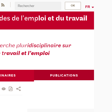
FR
des de l’emp
loi et du trav
ail
erche plur
idisciplinaire sur
e tr
avail et l’emploi
INAIRES
PUBLICATIONS