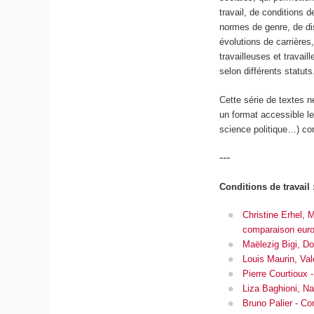
travail, de conditions d
normes de genre, de dis
évolutions de carrières,
travailleuses et travai
selon différents statuts
Cette série de textes n
un format accessible le
science politique…) con
---
Conditions de travail 
Christine Erhel, M
comparaison euro
Maëlezig Bigi, Do
Louis Maurin, Val
Pierre Courtioux 
Liza Baghioni, Na
Bruno Palier - Com