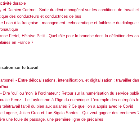
uctivité durable
 et Damien Cartron - Sortir du déni managérial sur les conditions de travail e
tique des conducteurs et conductrices de bus
e Lean à la française : management technocratique et faiblesse du dialogue s
ronautique
nne Fretel, Héloïse Petit - Quel rôle pour la branche dans la définition des co
alaires en France ?
lisation sur le travail
bonell - Entre délocalisations, intensification, et digitalisation : travailler dans
d'hui
 Dire ‘oui’ ou ‘non’ à l’ordinateur : Retour sur la numérisation du service publi
ralie Perez - Le Taylorisme à l’âge du numérique. L’exemple des entrepôts lo
 télétravail fait-il du bien aux salariés ? Ce que l’on a appris avec le Covid
e Lagerie, Julien Gros et Luc Sigalo Santos - Qui veut gagner des centimes 
rière une foule de passage, une première ligne de précaires