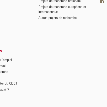
Projets de recherche nationaux
Projets de recherche européens et
internationaux
Autres projets de recherche
S
 l'emploi
avail
herche
tter du CEET
avail ?