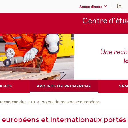
Accès directs
Centre d’é
tu
Une rech
l
RIATS
PROJETS DE RECHERCHE
SÉM
 recherche du CEET
Projets de recherche européens
s européens et internationaux portés