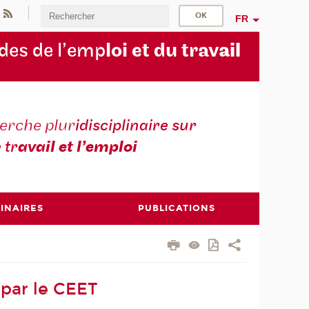
FR
des de l’emp
loi et du trav
ail
erche plur
idisciplinaire sur
e tr
avail et l’emploi
INAIRES
PUBLICATIONS
 par le CEET