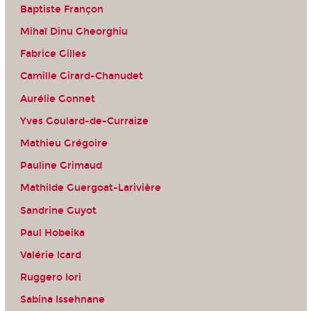
Baptiste Françon
Mihaï Dinu Gheorghiu
Fabrice Gilles
Camille Girard-Chanudet
Aurélie Gonnet
Yves Goulard-de-Curraize
Mathieu Grégoire
Pauline Grimaud
Mathilde Guergoat-Larivière
Sandrine Guyot
Paul Hobeika
Valérie Icard
Ruggero Iori
Sabina Issehnane