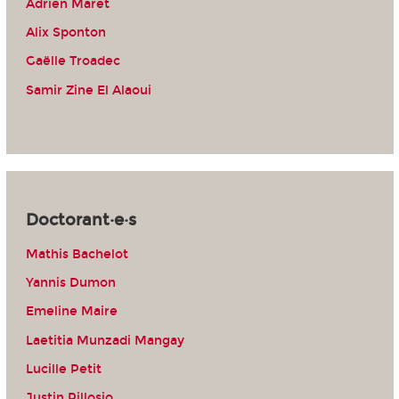
Adrien Maret
Alix Sponton
Gaëlle Troadec
Samir Zine El Alaoui
Doctorant·e·s
Mathis Bachelot
Yannis Dumon
Emeline Maire
Laetitia Munzadi Mangay
Lucille Petit
Justin Pillosio