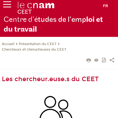
FR
Centre d’é
tudes de l’emp
loi et
du trav
ail
Présentation du CEET
Accueil
Chercheurs et cherucheuses du CEET
Les chercheur.euse.s du CEET