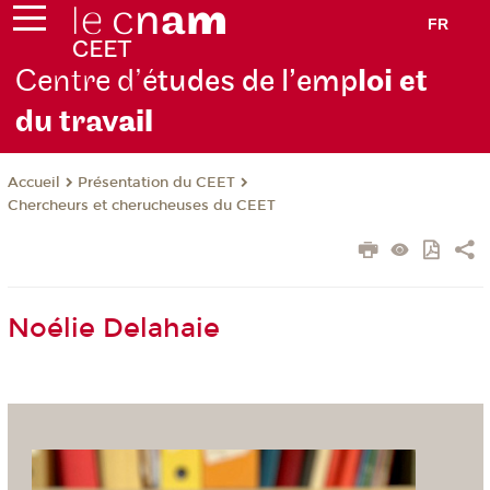
FR
Centre d’é
tudes de l’emp
loi et
du trav
ail
Présentation du CEET
Accueil
Chercheurs et cherucheuses du CEET
Noélie Delahaie