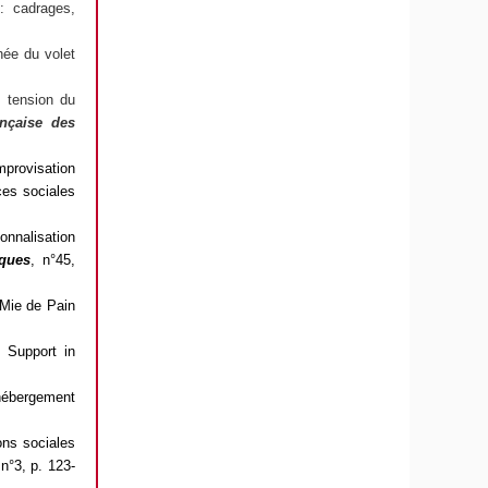
: cadrages,
hée du volet
n tension du
nçaise des
improvisation
ces sociales
onnalisation
iques
,
n°45,
 Mie de Pain
 Support in
’hébergement
ions sociales
 n°3, p. 123-