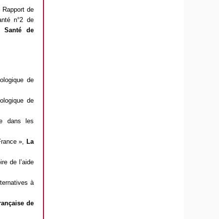
,
Rapport de
anté n°2 de
e Santé de
iologique de
iologique de
te dans les
France »,
La
re de l’aide
ternatives à
rançaise de