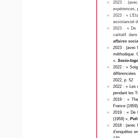
2023 : (avec
expériences, 
2023 : « L'Et
assistanciel d
2023 : « De l
caritatif da
affaires soci
2023 :
(avec 
méthodique. C
»,
Socio-logo
2022 : « Soig
différenciées
2022, p. 52
2022 : « Les 
pendant les T
2019 :
« The
France (1959)
2019 : « De b
(1959) »,
Poli
2018 : (avec N
d’enquêtes en 