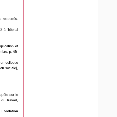
 resserrés.
S à l'hôpital
plication et
mbre, p. 65-
 un colloque
ion sociale]
,
quête sur le
du travail,
,
Fondation