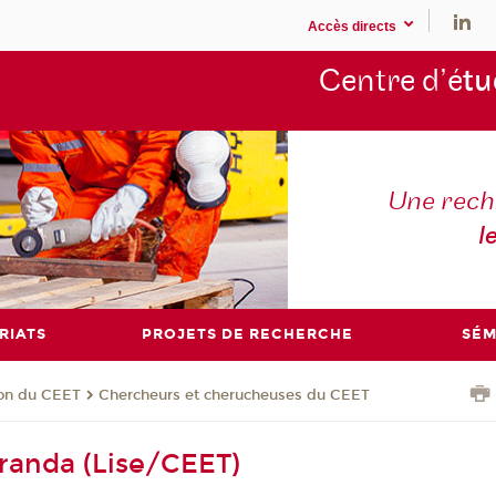
Accès directs
Centre d’é
tu
Une rech
l
RIATS
PROJETS DE RECHERCHE
SÉM
ion du CEET
Chercheurs et cherucheuses du CEET
randa (Lise/CEET)