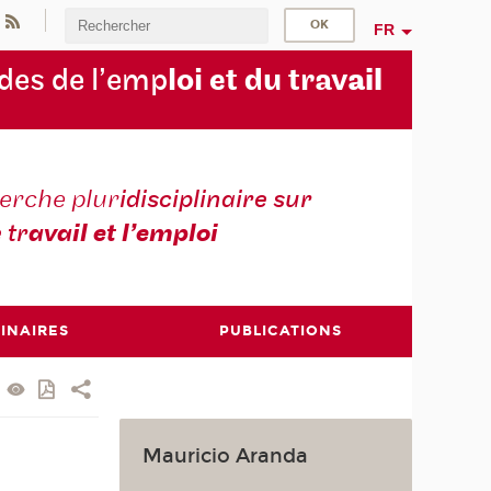
FR
des de l’emp
loi et du trav
ail
erche plur
idisciplinaire sur
e tr
avail et l’emploi
INAIRES
PUBLICATIONS
Mauricio Aranda