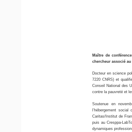
Maître de conférenc
chercheur associé au
Docteur en science poli
7220 CNRS) et qualifié
Conseil National des Un
contre la pauvreté et l
Soutenue en novembre
l’hébergement social
Caritas/Institut de Fr
puis au Cresppa-LabTo
dynamiques professionne