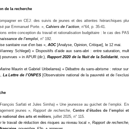
ion de la recherche
ompagner en CEJ: des suivis de jeunes et des attentes hiérarchiques plus
lisé par Emmanuel Porte. »,
Cahiers de l’action
, n°64, p. 35-41.
ons entre conception du travail et rationalisation budgétaire : le cas des PAS
aissance de l'emploi
, n° 192.
ise sanitaire vue d’en bas »,
AOC
[Analyse, Opinion, Critique]
, le 12 mai.
Vianney Schlegel) « Dispositifs d’aide aux sans-abri : entre saturation, multi
n) pourvues »
in
APUR (dir.),
Rapport 2020 de la Nuit de la Solidarité
, nove
Marine Maurin et Gabriel Uribelarrea) « Débattre du sans-abrisme : retour sur
»,
La Lettre de l’ONPES
[Observatoire national de la pauvreté et de l’exclus
che
François Sarfati et Jules Simha) « Une jeunesse au guichet de l’emploi. En
gagement jeunes »,
Rapport de recherche
,
Centre d’études de l’emploi et 
 national des arts et métiers
, juillet 2025, n° 115.
ir le travail de réduction des risques au niveau local »,
Rapport de recherche
française
, novembre, 63p. + annexes