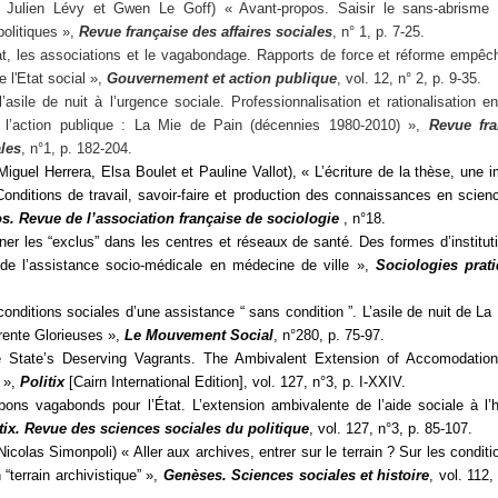
 Julien Lévy et Gwen Le Goff) « Avant-propos. Saisir le sans-abrisme 
politiques »,
Revue française des affaires sociales
, n° 1, p. 7-25.
at, les associations et le vagabondage. Rapports de force et réforme empêc
e l'Etat social »,
Gouvernement et action publique
, vol. 12, n° 2, p. 9-35.
’asile de nuit à l’urgence sociale. Professionnalisation et rationalisation e
ns l’action publique : La Mie de Pain (décennies 1980-2010) »,
Revue fra
ales
, n°1, p. 182-204.
Miguel Herrera, Elsa Boulet et Pauline Vallot), « L’écriture de la thèse, une 
onditions de travail, savoir-faire et production des connaissances en scien
s. Revue de l’association française de sociologie
, n°18.
ner les “exclus” dans les centres et réseaux de santé. Des formes d’instituti
 de l’assistance socio-médicale en médecine de ville »,
Sociologies prat
conditions sociales d’une assistance “ sans condition ”. L’asile de nuit de La
rente Glorieuses »,
Le Mouvement Social
, n°280, p. 75-97.
 State’s Deserving Vagrants. The Ambivalent Extension of Accomodation
 »,
Politix
[Cairn International Edition], vol. 127, n°3, p. I-XXIV.
ons vagabonds pour l’État. L’extension ambivalente de l’aide sociale à l
tix. Revue des sciences sociales du politique
,
vol. 127, n°3, p. 85-107.
icolas Simonpoli) « Aller aux archives, entrer sur le terrain ? Sur les condit
“terrain archivistique” »,
Genèses. Sciences sociales et histoire
, vol. 112,