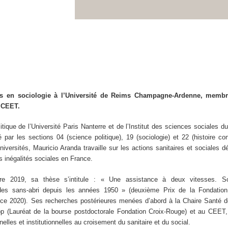
es en sociologie à l’Université de Reims Champagne-Ardenne, memb
 CEET.
tique de l’Université Paris Nanterre et de l’Institut des sciences sociales d
 par les sections 04 (science politique), 19 (sociologie) et 22 (histoire c
iversités, Mauricio Aranda travaille sur les actions sanitaires et sociales dé
es inégalités sociales en France.
 2019, sa thèse s’intitule : « Une assistance à deux vitesses. Soc
 des sans-abri depuis les années 1950 » (deuxième Prix de la Fondatio
ance 2020). Ses recherches postérieures menées d’abord à la Chaire Santé 
p (Lauréat de la bourse postdoctorale Fondation Croix-Rouge) et au CEET, 
lles et institutionnelles au croisement du sanitaire et du social.