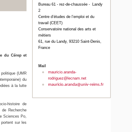
Bureau 61 - rez-de-chaussée - Landy
2
Centre d’études de l’emploi et du
travail (CEET)
Conservatoire national des arts et
métiers
61, rue du Landy, 93210 Saint-Denis,
France
re du Cérep et
Mail
mauricio.aranda-
u politique (UMR
rodriguez@lecnam.net
ontemporaine) du
mauricio.aranda@univ-reims.fr
diées à la lutte
io-histoire de
n de Recherche
de Sciences Po,
portent sur les