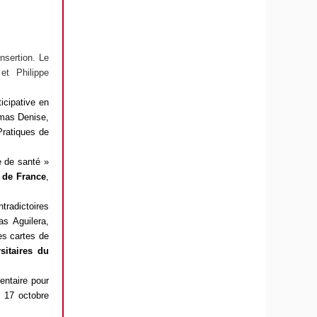
nsertion. Le
et Philippe
icipative en
as Denise,
Pratiques de
e de santé »
s de France
,
ntradictoires
 Aguilera,
es cartes de
sitaires du
entaire pour
t 17 octobre