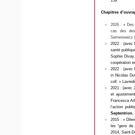
139.
Chapitres d’ouvra
2026 : « Des f
cas des dest
Semenowicz (d
2022 : (avec 
santé publique
Sophie Divay,
coopération e
2022 : (avec 
in
Nicolas Du
coll. « Lavied
2021 : (avec J
et ajustement
Francesca Art
l’action publi
Septentrion
,
2015 : « Dilem
les “gens de 
2014
, Saint-