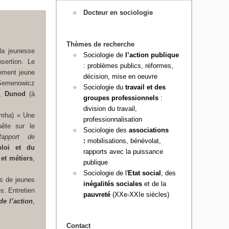
Docteur en sociologie
Thèmes de recherche
la jeunesse
Sociologie de
l’action publique
nsertion. Le
: problèmes publics, réformes,
gement jeune
décision, mise en oeuvre
 Semenowicz
Sociologie du
travail et des
s,
Dunod
(à
groupes professionnels
:
division du travail,
Simha) « Une
professionnalisation
uête sur le
Sociologie des
associations
Rapport de
:
mobilisations, bénévolat,
ploi et du
rapports avec la puissance
 et métiers
,
publique
Sociologie de l'
Etat social
, des
s de jeunes
inégalités sociales
et de la
s. Entretien
pauvreté
(XX
e
-XXI
e
siècles)
de l’action
,
Contact