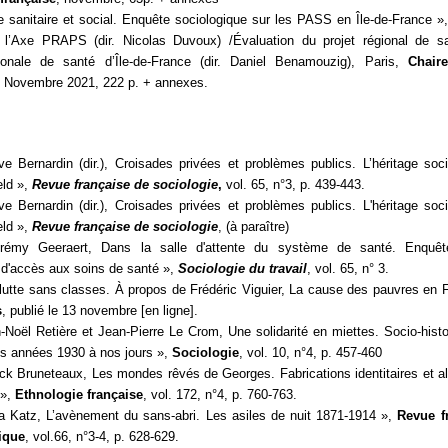
e sanitaire et social. Enquête sociologique sur les PASS en Île-de-France »
e l’Axe PRAPS
(dir. Nicolas Duvoux)
/Évaluation du projet régional de s
ionale de santé d’Île-de-France
(dir. Daniel Benamouzig), Paris,
Chair
, Novembre 2021, 222 p. + annexes.
e Bernardin (dir.), Croisades privées et problèmes publics. L’héritage soc
eld »,
Revue française de sociologie
,
vol. 65, n°3, p. 439-443.
ve Bernardin (dir.), Croisades privées et problèmes publics. L'héritage soc
eld »,
Revue française de sociologie
, (à paraître)
rémy Geeraert, Dans la salle d'attente du système de santé. Enquê
d'accès aux soins de santé »,
Sociologie du travail
, vol. 65, n° 3.
lutte sans classes. À propos de Frédéric Viguier, La cause des pauvres en 
s
, publié le 13 novembre [en ligne].
-Noël Retière et Jean-Pierre Le Crom, Une solidarité en miettes. Socio-histoi
es années 1930 à nos jours »,
Sociologie
, vol. 10, n°4, p. 457-460
ick Bruneteaux, Les mondes rêvés de Georges. Fabrications identitaires et al
 »,
Ethnologie française
, vol. 172, n°4, p. 760-763.
a Katz, L’avènement du sans-abri. Les asiles de nuit 1871-1914 »,
Revue f
tique
,
vol.66, n°3-4, p. 628-629.