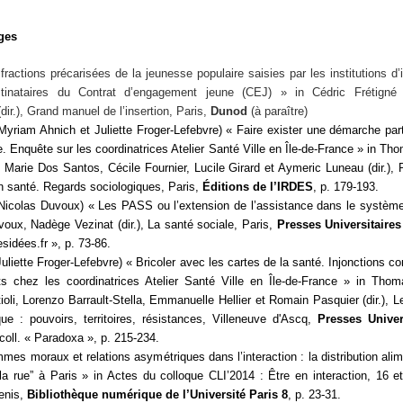
ges
ractions précarisées de la jeunesse populaire saisies par les institutions d’i
inataires du Contrat d’engagement jeune (CEJ) » in Cédric Frétigné 
ir.),
Grand manuel de l’insertion
, Paris,
Dunod
(à paraître)
Myriam Ahnich et Juliette Froger-Lefebvre) « Faire exister une démarche part
. Enquête sur les coordinatrices Atelier Santé Ville en Île-de-France »
in
Thom
 Marie Dos Santos, Cécile Fournier, Lucile Girard et Aymeric Luneau (dir.),
n santé. Regards sociologiques
, Paris,
Éditions de l’IRDES
, p. 179-193.
Nicolas Duvoux) « Les PASS ou l’extension de l’assistance dans le systèm
voux, Nadège Vezinat (dir.),
La santé sociale
, Paris,
Presses Universitaire
esidées.fr », p. 73-86.
uliette Froger-Lefebvre) « Bricoler avec les cartes de la santé. Injonctions co
s chez les coordinatrices Atelier Santé Ville en Île-de-France »
in
Thomas
ioli, Lorenzo Barrault-Stella, Emmanuelle Hellier et Romain Pasquier (dir.),
L
que : pouvoirs, territoires, résistances,
Villeneuve d'Ascq,
Presses Univer
 coll. « Paradoxa », p. 215-234.
mes moraux et relations asymétriques dans l’interaction : la distribution alim
la rue” à Paris » in
Actes du colloque CLI’2014 : Être en interaction, 16 e
Denis,
Bibliothèque numérique de l’Université Paris 8
, p. 23-31.