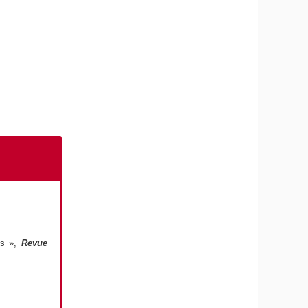
ues »,
Revue