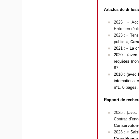
Articles de diffus
2025 : « Acc
Entretien réa
2023 :
«
Tensi
public »,
Conn
2021 : « La cr
2020 : (avec 
requêtes (no
67.
2018 : (avec 
international 
n°1, 6 pages.
Rapport de recher
2025 : (avec 
Contrat d’en
Conservatoire
2023 :
« Sais
Croix-Rouge 