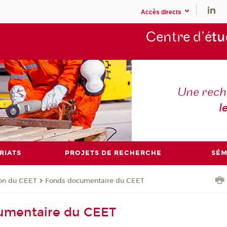
Accès directs
Centre d’é
tu
Une rech
l
RIATS
PROJETS DE RECHERCHE
SÉM
ion du CEET
Fonds documentaire du CEET
umentaire du CEET