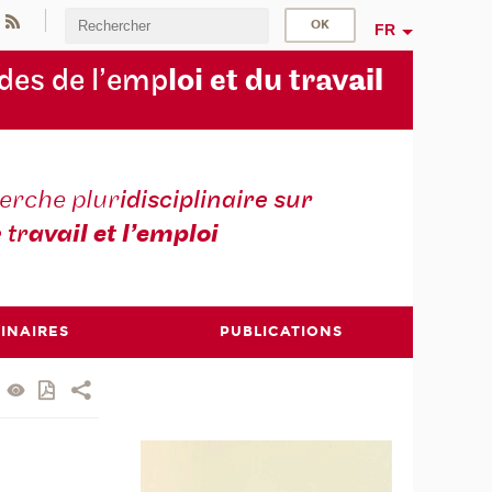
FR
des de l’emp
loi et du trav
ail
erche plur
idisciplinaire sur
e tr
avail et l’emploi
INAIRES
PUBLICATIONS