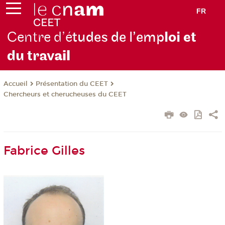
FR
Centre d’é
tudes de l’emp
loi et
du trav
ail
Présentation du CEET
Accueil
Chercheurs et cherucheuses du CEET
Fabrice Gilles