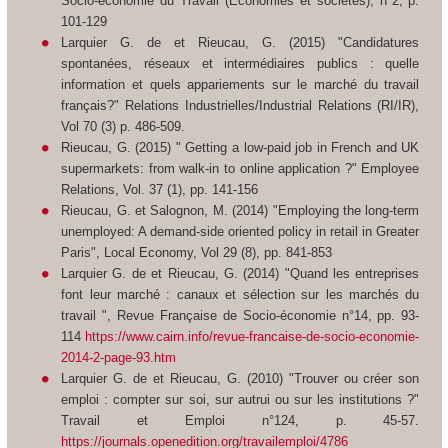
Socio-économie du Travail (Economies et sociétes),
n°2, p.
101-129
Larquier G. de et Rieucau, G. (2015) "Candidatures
spontanées, réseaux et intermédiaires publics : quelle
information et quels appariements sur le marché du travail
français?"
Relations Industrielles/Industrial Relations
(RI/IR),
Vol 70 (3) p. 486-509.
Rieucau, G. (2015) " Getting a low-paid job in French and UK
supermarkets: from walk-in to online application ?"
Employee
Relations,
Vol. 37 (1), pp. 141-156
Rieucau
,
G. et Salognon, M. (2014) "Employing the long-term
unemployed: A demand-side oriented policy in retail in Greater
Paris",
Local Economy,
Vol 29 (8), pp. 841-853
Larquier G. de et Rieucau, G. (2014) "Quand les entreprises
font leur marché : canaux et sélection sur les marchés du
travail ",
Revue Française de Socio-économie
n°14, pp. 93-
114
https://www.cairn.info/revue-francaise-de-socio-economie-
2014-2-page-93.htm
Larquier G. de et Rieucau, G. (2010) "Trouver ou créer son
emploi : compter sur soi, sur autrui ou sur les institutions ?"
Travail
et
Emploi
n°124, p. 45-57.
https://journals.openedition.org/travailemploi/4786