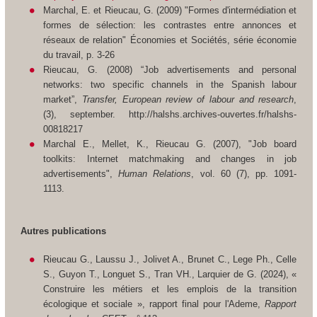
Marchal, E. et Rieucau, G. (2009) "Formes d'intermédiation et
formes de sélection: les contrastes entre annonces et
réseaux de relation"
Économies
et
Sociétés,
série
économie
du
travail,
p. 3-26
Rieucau, G. (2008) “Job advertisements and personal
networks: two specific channels in the Spanish labour
market”,
Transfer, European review of labour and research
,
(3), september. http://halshs.archives-ouvertes.fr/halshs-
00818217
Marchal E., Mellet, K., Rieucau G. (2007), "Job board
toolkits: Internet matchmaking and changes in job
advertisements",
Human Relations
, vol. 60 (7), pp. 1091-
1113.
Autres publications
Rieucau G., Laussu J., Jolivet A., Brunet C., Lege Ph., Celle
S., Guyon T., Longuet S., Tran VH., Larquier de G. (2024), «
Construire les métiers et les emplois de la transition
écologique et sociale », rapport final pour l'Ademe,
Rapport