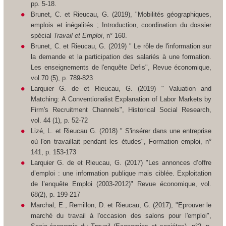
pp. 5-18.
Brunet, C. et Rieucau, G. (2019), "Mobilités géographiques,
emplois et inégalités ; Introduction, coordination du dossier
spécial
Travail et Emploi
, n° 160.
Brunet, C. et Rieucau, G. (2019) " Le rôle de l'information sur
la demande et la participation des salariés à une formation.
Les enseignements de l'enquête Defis",
Revue économique,
vol.70 (5), p. 789-823
Larquier G. de et Rieucau, G. (2019) " Valuation and
Matching: A Conventionalist Explanation of Labor Markets by
Firm's Recruitment Channels",
Historical Social Research,
vol. 44 (1), p. 52-72
Lizé, L. et Rieucau G. (2018) " S'insérer dans une entreprise
où l'on travaillait pendant les études
", Formation emploi,
n°
141, p. 153-173
Larquier G. de et Rieucau, G. (2017) "Les annonces d’offre
d’emploi : une information publique mais ciblée. Exploitation
de l’enquête Emploi (2003-2012
)"
Revue économique,
vol.
68(2), p. 199-217
Marchal, E., Remillon, D. et Rieucau, G. (2017), "Eprouver le
marché du travail à l'occasion des salons pour l'emploi",