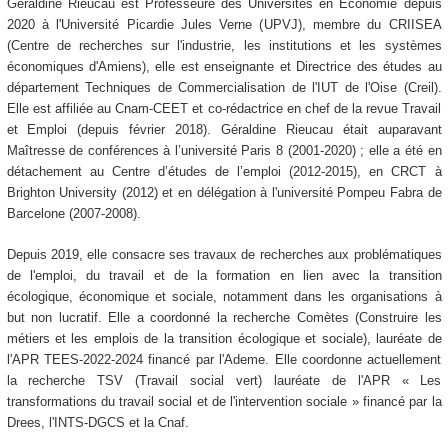
Géraldine Rieucau est Professeure des Universités en Économie depuis
2020 à l'Université Picardie Jules Verne (UPVJ), membre du CRIISEA
(Centre de recherches sur l'industrie, les institutions et les systèmes
économiques d'Amiens), elle est enseignante et Directrice des études au
département Techniques de Commercialisation de l'IUT de l'Oise (Creil).
Elle est affiliée au Cnam-CEET et co-rédactrice en chef de la revue Travail
et Emploi (depuis février 2018). Géraldine Rieucau était auparavant
Maîtresse de conférences à l’université Paris 8 (2001-2020) ; elle a été en
détachement au Centre d’études de l’emploi (2012-2015), en CRCT à
Brighton University (2012) et en délégation à l'université Pompeu Fabra de
Barcelone (2007-2008).
Depuis 2019, elle consacre ses travaux de recherches aux problématiques
de l'emploi, du travail et de la formation en lien avec la transition
écologique, économique et sociale, notamment dans les organisations à
but non lucratif. Elle a coordonné la recherche Comètes (Construire les
métiers et les emplois de la transition écologique et sociale), lauréate de
l'APR TEES-2022-2024 financé par l'Ademe. Elle coordonne actuellement
la recherche TSV (Travail social vert) lauréate de l'APR « Les
transformations du travail social et de l'intervention sociale » financé par la
Drees, l'INTS-DGCS et la Cnaf.