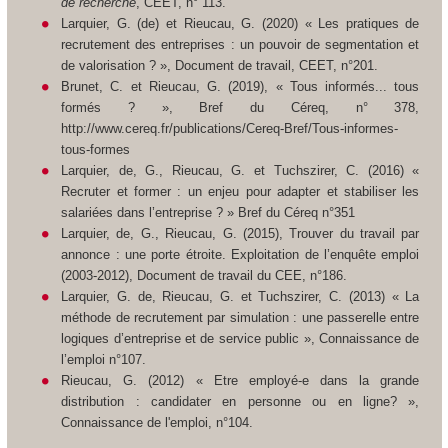
de recherche
, CEET, n° 113.
Larquier, G. (de) et Rieucau, G. (2020) « Les pratiques de
recrutement des entreprises : un pouvoir de segmentation et
de valorisation ? »,
Document de travail,
CEET
,
n°201
.
Brunet, C. et Rieucau, G. (2019), « Tous informés... tous
formés ? »,
Bref du Céreq
, n° 378,
http://www.cereq.fr/publications/Cereq-Bref/Tous-informes-
tous-formes
Larquier, de, G., Rieucau, G. et Tuchszirer, C. (2016) «
Recruter et former : un enjeu pour adapter et stabiliser les
salariées dans l’entreprise ? »
Bref du Céreq
n°351
Larquier, de, G., Rieucau, G. (2015),
Trouver du travail par
annonce : une porte étroite. Exploitation de l’enquête emploi
(2003-2012),
Document de travail du CEE, n°186.
Larquier, G. de, Rieucau, G. et Tuchszirer, C. (2013) « La
méthode de recrutement par simulation : une passerelle entre
logiques d’entreprise et de service public »,
Connaissance de
l’emploi
n°107.
Rieucau, G. (2012) « Etre employé-e dans la grande
distribution : candidater en personne ou en ligne? »,
Connaissance de l'emploi,
n°104.