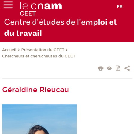
FR
Centre d’é
tudes de l’emp
loi et
du trav
ail
Présentation du CEET
Accueil
Chercheurs et cherucheuses du CEET
Géraldine Rieucau