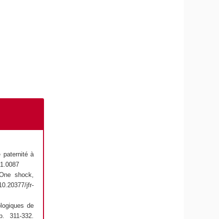
 paternité à
01.0087
 One shock,
10.20377/jfr-
ologiques de
p. 311‑332.