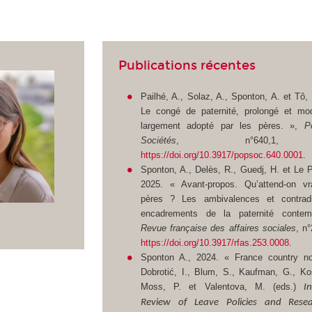
Publications récentes
Pailhé, A., Solaz, A., Sponton, A. et Tô,
Le congé de paternité, prolongé et mod
largement adopté par les pères. »,
P
Sociétés
, n°640,1, 
https://doi.org/10.3917/popsoc.640.0001
.
Sponton, A., Delès, R., Guedj, H. et Le 
2025. « Avant-propos. Qu’attend-on v
pères ? Les ambivalences et contradi
encadrements de la paternité contemp
Revue française des affaires sociales
, n°
https://doi.org/10.3917/rfas.253.0008
.
Sponton A., 2024. « France country n
Dobrotić, I., Blum, S., Kaufman, G., Ko
Moss, P. et Valentova, M. (eds.)
I
Review of Leave Policies and Rese