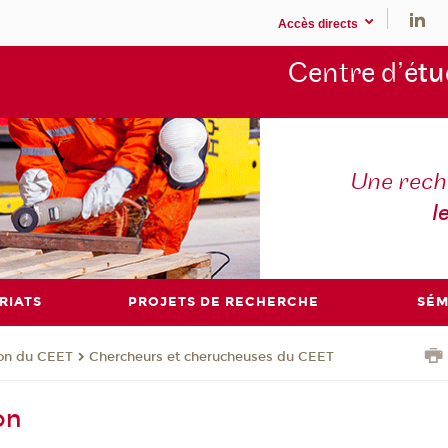
Accès directs
Centre d’é
tu
Une rech
l
RIATS
PROJETS DE RECHERCHE
SÉM
ion du CEET
Chercheurs et cherucheuses du CEET
on