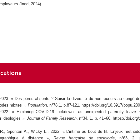
Employeurs
(Ined, 2024).
ications
2023. « Des pères absents ? Saisir la diversité du non-recours au congé de
hodes mixtes »,
Population
, n°78,1, p.87-121. https://doi.org/10.3917/popu.23
2022. « Exploring COVID-19 lockdowns as unexpected paternity leave:
r ideologies »,
Journal of Family Research
, n°34, 1, p. 41–66. https://doi.org/
 R., Sponton A., Wicky L., 2022. « L’intime au bout du fil. Enjeux méthod
biographique à distance »,
Revue française de sociologie
, n°63, 2, 