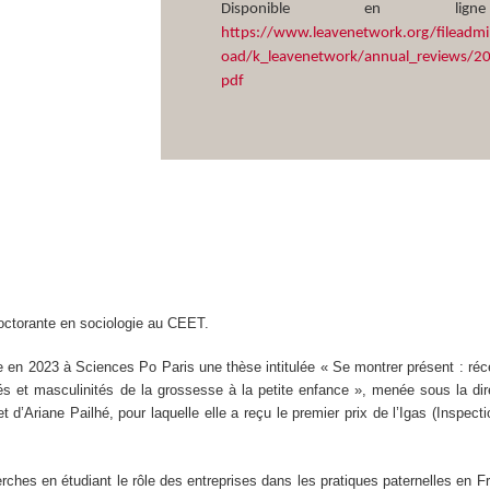
Disponible en li
https://www.leavenetwork.org/fileadmi
oad/k_leavenetwork/annual_reviews/20
pdf
octorante en sociologie au CEET.
e en 2023 à Sciences Po Paris une thèse intitulée « Se montrer présent : ré
ités et masculinités de la grossesse à la petite enfance », menée sous la di
d’Ariane Pailhé, pour laquelle elle a reçu le premier prix de l’Igas (Inspect
rches en étudiant le rôle des entreprises dans les pratiques paternelles en Fr