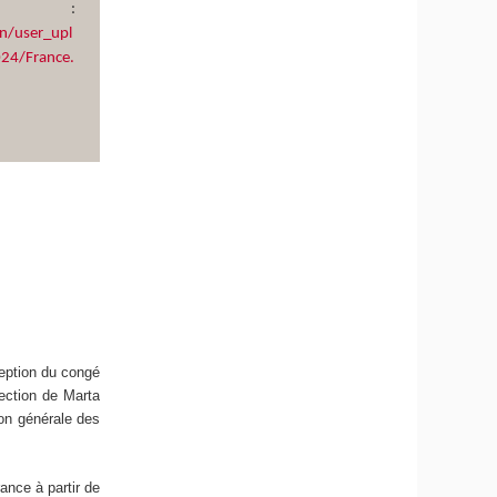
gne :
n/user_upl
24/France.
ception du congé
rection de Marta
ion générale des
ance à partir de