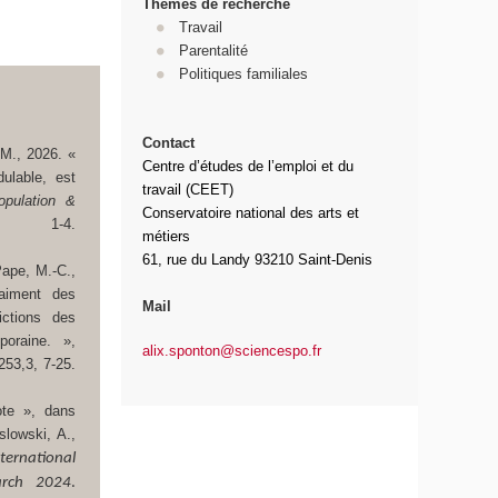
Thèmes de recherche
Travail
Parentalité
Politiques familiales
Contact
 M., 2026. «
Centre d’études de l’emploi et du
ulable, est
travail (CEET)
opulation &
Conservatoire national des arts et
1-4.
métiers
61, rue du Landy 93210 Saint-Denis
Pape, M.-C.,
raiment des
Mail
ctions des
oraine. »,
alix.sponton@sciencespo.fr
253,3, 7-25.
ote », dans
slowski, A.,
nternational
arch 2024
.