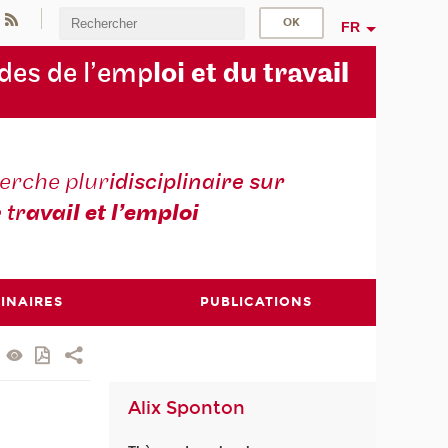
FR
des de l’emp
loi et du trav
ail
erche plur
idisciplinaire sur
e tr
avail et l’emploi
INAIRES
PUBLICATIONS
Alix Sponton