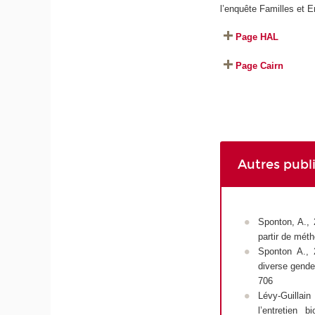
l’enquête
Familles et 
Page HAL
Page Cairn
Autres publ
Sponton, A., 
partir de mét
Sponton A., 
diverse gende
706
Lévy-Guillain
l’entretien 