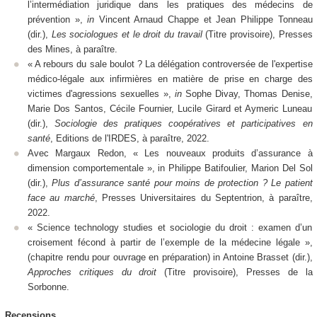
l’intermédiation juridique dans les pratiques des médecins de
prévention »,
in
Vincent Arnaud Chappe et Jean Philippe Tonneau
(dir.),
Les sociologues et le droit du travail
(Titre provisoire), Presses
des Mines, à paraître.
« A rebours du sale boulot ? La délégation controversée de l'expertise
médico-légale aux infirmières en matière de prise en charge des
victimes d'agressions sexuelles »,
in
Sophe Divay, Thomas Denise,
Marie Dos Santos, Cécile Fournier, Lucile Girard et Aymeric Luneau
(dir.),
Sociologie des pratiques coopératives et participatives en
santé
, Editions de l'IRDES, à paraître, 2022.
Avec Margaux Redon, « Les nouveaux produits d’assurance à
dimension comportementale », in Philippe Batifoulier, Marion Del Sol
(dir.),
Plus d’assurance santé pour moins de protection ? Le patient
face au marché
, Presses Universitaires du Septentrion, à paraître,
2022.
« Science technology studies et sociologie du droit : examen d’un
croisement fécond à partir de l’exemple de la médecine légale »,
(chapitre rendu pour ouvrage en préparation) in Antoine Brasset (dir.),
Approches critiques du droit
(Titre provisoire), Presses de la
Sorbonne.
Recensions