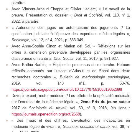
paraître.
Avec Vincent-Arnaud Chappe et Olivier Leclerc, « Le travail de la
preuve. Présentation du dossier »,
Droit et Société
, vol. 110, n° 1,
2022, à paraître.
« Autonomie des juges ou automatisme des jugements ? La
qualification judiciaire à l’épreuve des expertises médico-légales »,
Sociologie
, vol. 12, n° 4, 2021, p. 333-349.
Avec Anne-Sophie Ginon et Marion del Sol, « Réflexions sur les
offres à dimension préventive développées par les organismes
d’assurance en santé »,
Droit Social
, vol. 11, 2019, p. 921-927.
Avec Kathia Barbier, « Équiper le processus de recherche. Retours
réflexifs comparés sur l’usage d’Atlas.ti et de Sonal dans deux
recherches doctorales »,
Bulletin de méthodologie sociologique
,
2019, vol. 143 n°1, p. 53-76.
https://journals.sagepub.com/doi/full/10.1177/0759106319852898
Devenir expert, rester médecin ? Les effets de la spécialité médicale
sur l’exercice de la médecine légale »,
2
ème
Prix du jeune auteur
2017
de
Sociologie du travail
, vol. 60, n° 3, 2018, (en ligne :
https://journals.openedition.org/sdt/2668
).
« Des maux et des chiffres. L'évaluation des incapacités en
médecine légale du vivant »,
Sciences sociales et santé
, vol. 39, n°