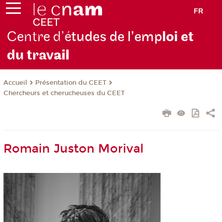
FR
Centre d’é
tudes de l’emp
loi et
du trav
ail
Présentation du CEET
Accueil
Chercheurs et cherucheuses du CEET
Romain Juston Morival