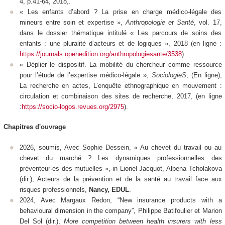
4, p.41-64, 2018,.
« Les enfants d’abord ? La prise en charge médico-légale des
mineurs entre soin et expertise »,
Anthropologie et Santé
, vol. 17,
dans le dossier thématique intitulé « Les parcours de soins des
enfants : une pluralité d’acteurs et de logiques », 2018 (en ligne :
https://journals.openedition.org/anthropologiesante/3538
).
« Déplier le dispositif. La mobilité du chercheur comme ressource
pour l’étude de l’expertise médico-légale »,
SociologieS
, (En ligne),
La recherche en actes, L’enquête ethnographique en mouvement :
circulation et combinaison des sites de recherche, 2017, (en ligne
:
https://socio-logos.revues.org/2975
).
Chapitres d'ouvrage
2026, soumis, Avec Sophie Dessein, « Au chevet du travail ou au
chevet du marché ? Les dynamiques professionnelles des
préventeur·es des mutuelles »,
in
Lionel Jacquot, Albena Tcholakova
(dir.), Acteurs de la prévention et de la santé au travail face aux
risques professionnels,
Nancy, EDUL
.
2024, Avec Margaux Redon, “New insurance products with a
behavioural dimension in the company”, Philippe Batifoulier et Marion
Del Sol (dir.),
More competition between health insurers with less