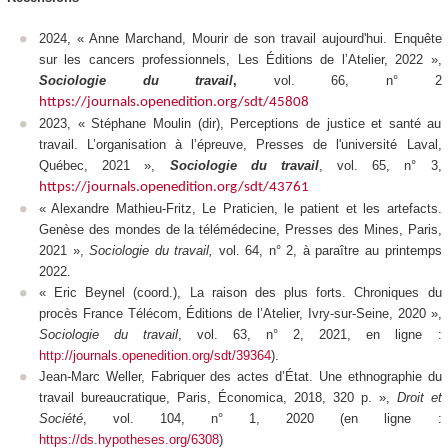
2024, « Anne Marchand,
Mourir de son travail aujourd'hui. Enquête
sur les cancers professionnels
, Les Éditions de l’Atelier, 2022 »,
Sociologie du travail
,
vol. 66, n° 2
https://journals.openedition.org/sdt/45808
2023, « Stéphane Moulin (dir), Perceptions de justice et santé au
travail. L’organisation à l’épreuve, Presses de l'université Laval,
Québec, 2021 »,
Sociologie du travail
,
vol. 65, n° 3,
https://journals.openedition.org/sdt/43761
« Alexandre Mathieu-Fritz,
Le Praticien, le patient et les artefacts.
Genèse des mondes de la télémédecine
, Presses des Mines, Paris,
2021 »,
Sociologie du travail,
vol. 64, n° 2, à paraître au printemps
2022.
« Eric Beynel (coord.),
La raison des plus forts. Chroniques du
procès France Télécom
, Éditions de l’Atelier, Ivry-sur-Seine, 2020 »,
Sociologie du travail
,
vol. 63, n° 2, 2021, en ligne :
http://journals.openedition.org/sdt/39364
).
Jean-Marc Weller, Fabriquer des actes d’État. Une ethnographie du
travail bureaucratique, Paris, Économica, 2018, 320 p. »,
Droit et
Société
, vol. 104, n° 1, 2020 (en ligne :
https://ds.hypotheses.org/6308
)