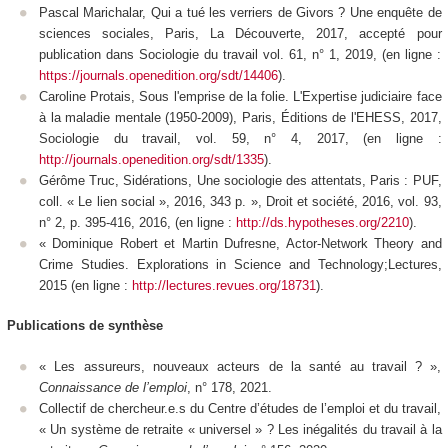
Pascal Marichalar, Qui a tué les verriers de Givors ? Une enquête de
sciences sociales, Paris, La Découverte, 2017, accepté pour
publication dans Sociologie du travail vol. 61, n° 1, 2019, (en ligne :
https://journals.openedition.org/sdt/14406
).
Caroline Protais, Sous l'emprise de la folie. L'Expertise judiciaire face
à la maladie mentale (1950-2009), Paris, Éditions de l'EHESS, 2017,
Sociologie du travail
, vol. 59, n° 4, 2017, (en ligne :
http://journals.openedition.org/sdt/1335
).
Gérôme Truc,
Sidérations
,
Une sociologie des attentats
, Paris : PUF,
coll. « Le lien social », 2016, 343 p. »,
Droit et société
, 2016, vol. 93,
n° 2, p. 395-416, 2016, (en ligne :
http://ds.hypotheses.org/2210
).
« Dominique Robert et Martin Dufresne, Actor-Network Theory and
Crime Studies. Explorations in Science and Technology;Lectures,
2015 (en ligne :
http://lectures.revues.org/18731
).
Publications de synthèse
« Les assureurs, nouveaux acteurs de la santé au travail ? »,
Connaissance de l’emploi
, n° 178, 2021.
Collectif de chercheur.e.s du Centre d’études de l’emploi et du travail,
« Un système de retraite « universel » ? Les inégalités du travail à la