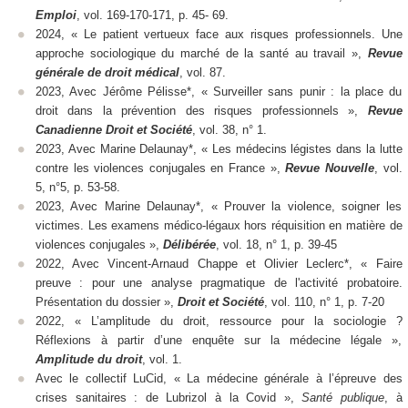
Emploi
, vol. 169-170-171, p. 45- 69.
2024, « Le patient vertueux face aux risques professionnels. Une
approche sociologique du marché de la santé au travail »,
Revue
générale de droit médical
, vol. 87.
2023, Avec Jérôme Pélisse*, « Surveiller sans punir : la place du
droit dans la prévention des risques professionnels »,
Revue
Canadienne Droit et Société
, vol. 38, n° 1.
2023, Avec Marine Delaunay*, « Les médecins légistes dans la lutte
contre les violences conjugales en France »,
Revue Nouvelle
, vol.
5, n°5, p. 53-58.
2023, Avec Marine Delaunay*, « Prouver la violence, soigner les
victimes. Les examens médico-légaux hors réquisition en matière de
violences conjugales »,
Délibérée
, vol. 18, n° 1, p. 39-45
2022, Avec Vincent-Arnaud Chappe et Olivier Leclerc*, « Faire
preuve : pour une analyse pragmatique de l'activité probatoire.
Présentation du dossier »,
Droit et Société
, vol. 110, n° 1, p. 7-20
2022, « L’amplitude du droit, ressource pour la sociologie ?
Réflexions à partir d’une enquête sur la médecine légale »,
Amplitude du droit
, vol. 1.
Avec le collectif LuCid, « La médecine générale à l’épreuve des
crises sanitaires : de Lubrizol à la Covid »,
Santé publique
, à