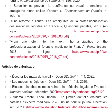
retraite »,
Connaissance de l’emploi
, n° 156, 2020.
« Surveiller et prévenir la souffrance au travail : tensions et
ambiguïtés d’une cellule d’écoute »,
Connaissance de l’emploi
, n°
155, 2019.
D’une réforme à l’autre. Les ambiguïtés de la professionnalisation
des médecins légistes en France »,
Questions pénales
, 2018, (en
ligne :
http://www.cesdip.fr/wp-
content/uploads/2018/09/QP_2018.03.pdf
)
"From one reform to the next. The ambiguities of the
professionalization of forensic medicine in France",
Penal Issues
,
2018, (en ligne :
https://www.cesdip.fr/wp-
content/uploads/2018/09/PI_2018_07.pdf
)
Articles de valorisation
« Écouter les maux du travail », Docu-BD,
Soif !
, n° 4, 2021.
« Les médecins légistes », Docu-BD,
Soif !
, n° 2, 2020.
« Blouses blanches et robes noires : la médecine légale en France »,
Mondes sociaux
, décembre 2020
https://sms.hypotheses.org/26129
« Adama Traoré, Théo Luhaka… La justice doit-elle craindre les
batailles d’experts médicaux ? », Tribune pour le journal
Libération
,
juin 2020 (
https://www.liberation.fr/debats/2020/06/20/adama-traore-