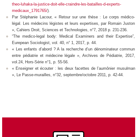
theo-luhaka-la-justice-doit-elle-craindre-les-batailles-d-experts-
medicaux_1791765/
).
Par Stéphanie Lacour, « Retour sur une thèse : Le corps médico-
légal. Les médecins légistes et leurs expertises, par Romain Juston
»,
Cahiers Droit, Sciences et Technologies,
n°7, 2018 p. 231-236.
“The medico-legal body: Medical Examiners and their Expertise”,
Eurepean Sociologist
, vol. 40, n° 1, 2017, p. 44.
« Les enfants d’abord ? A la recherche d’un dénominateur commun
entre pédiatrie et médecine légale »,
Archives de Pédiatrie
, 2017,
vol.24, Hors-Série n°1, p. 55-56.
« Enseigner et écouter : les deux facettes de l’aumônier musulman
»,
Le Passe-murailles
, n°32, septembre/octobre 2011, p. 42-44.