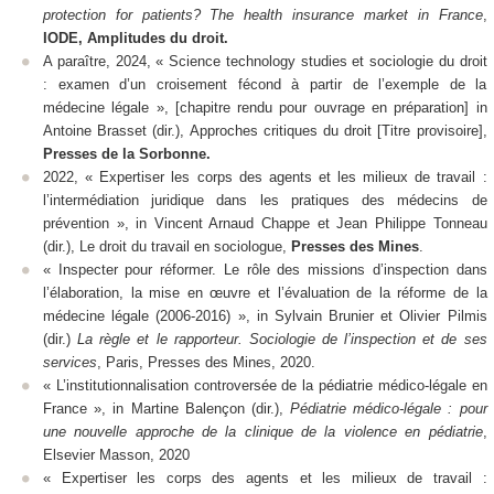
protection for patients? The health insurance market in France
,
IODE, Amplitudes du droit.
A paraître, 2024, «
Science technology studies
et sociologie du droit
: examen d’un croisement fécond à partir de l’exemple de la
médecine légale », [chapitre rendu pour ouvrage en préparation]
in
Antoine Brasset (dir.),
Approches critiques du droit
[Titre provisoire],
Presses de la Sorbonne.
2022, « Expertiser les corps des agents et les milieux de travail :
l’intermédiation juridique dans les pratiques des médecins de
prévention »,
in
Vincent Arnaud Chappe et Jean Philippe Tonneau
(dir.),
Le droit du travail en sociologue
,
Presses des Mines
.
« Inspecter pour réformer. Le rôle des missions d’inspection dans
l’élaboration, la mise en œuvre et l’évaluation de la réforme de la
médecine légale (2006-2016) », in Sylvain Brunier et Olivier Pilmis
(dir.)
La règle et le rapporteur. Sociologie de l’inspection et de ses
services
, Paris, Presses des Mines, 2020.
« L’institutionnalisation controversée de la pédiatrie médico-légale en
France », in Martine Balençon (dir.),
Pédiatrie médico-légale : pour
une nouvelle approche de la clinique de la violence en pédiatrie
,
Elsevier Masson, 2020
« Expertiser les corps des agents et les milieux de travail :