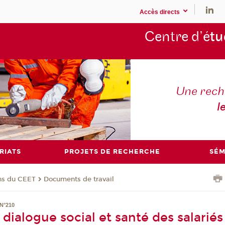
Accès directs
Centre d’é
tu
Une rech
l
RIATS
PROJETS DE RECHERCHE
SÉM
ons du CEET
Documents de travail
N°210
, dialogue social et santé des salariés