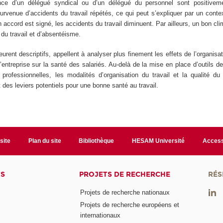
ce d’un délégué syndical ou d’un délégué du personnel sont positiveme
survenue d’accidents du travail répétés, ce qui peut s’expliquer par un cont
 accord est signé, les accidents du travail diminuent. Par ailleurs, un bon clim
 du travail et d’absentéisme.
urent descriptifs, appellent à analyser plus finement les effets de l’organisati
’entreprise sur la santé des salariés. Au-delà de la mise en place d’outils d
professionnelles, les modalités d’organisation du travail et la qualité du
des leviers potentiels pour une bonne santé au travail.
site
Plan du site
Bibliothèque
HESAM Université
Access
TS
PROJETS DE RECHERCHE
RÉS
Projets de recherche nationaux
Projets de recherche européens et
internationaux