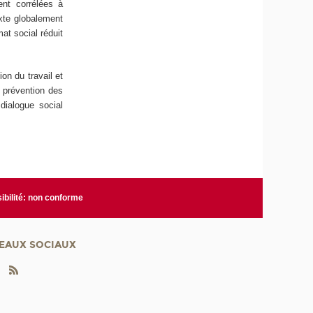
nt corrélées à
exte globalement
at social réduit
on du travail et
e prévention des
 dialogue social
ibilité: non conforme
EAUX SOCIAUX