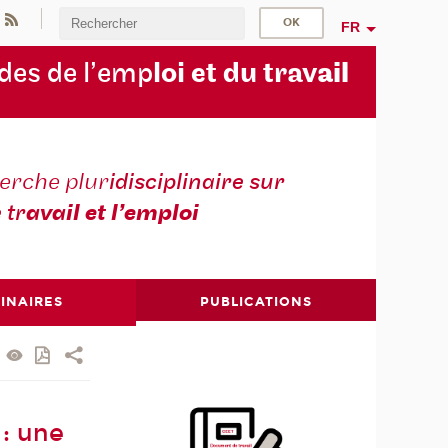
FR
des de l’emp
loi et du trav
ail
erche plur
idisciplinaire sur
e tr
avail et l’emploi
INAIRES
PUBLICATIONS
 : une