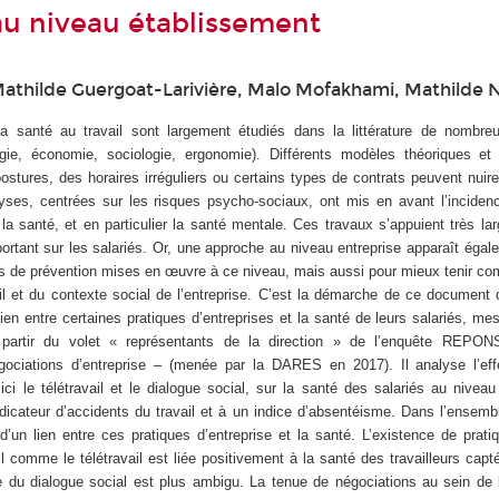
u niveau établissement
 Mathilde Guergoat-Larivière, Malo Mofakhami, Mathilde N
a santé au travail sont largement étudiés dans la littérature de nombreu
gie, économie, sociologie, ergonomie). Différents modèles théoriques et
ostures, des horaires irréguliers ou certains types de contrats peuvent nuir
lyses, centrées sur les risques psycho-sociaux, ont mis en avant l’inciden
 la santé, et en particulier la santé mentale. Ces travaux s’appuient très l
ortant sur les salariés. Or, une approche au niveau entreprise apparaît égal
ques de prévention mises en œuvre à ce niveau, mais aussi pour mieux tenir c
il et du contexte social de l’entreprise. C’est la démarche de ce document d
lien entre certaines pratiques d’entreprises et la santé de leurs salariés, mes
à partir du volet « représentants de la direction » de l’enquête REPON
égociations d’entreprise – (menée par la DARES en 2017). Il analyse l’eff
 ici le télétravail et le dialogue social, sur la santé des salariés au niveau 
icateur d’accidents du travail et à un indice d’absentéisme. Dans l’ensembl
 d’un lien entre ces pratiques d’entreprise et la santé. L’existence de prat
il comme le télétravail est liée positivement à la santé des travailleurs cap
le du dialogue social est plus ambigu. La tenue de négociations au sein de 