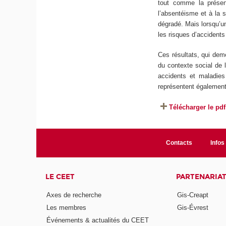
tout comme la présen
l’absentéisme et à la 
dégradé. Mais lorsqu’un
les risques d’accidents
Ces résultats, qui deme
du contexte social de l
accidents et maladies 
représentent également 
Télécharger le pdf
Contacts
Infos 
LE CEET
PARTENARIA
Axes de recherche
Gis-Creapt
Les membres
Gis-Évrest
Événements & actualités du CEET