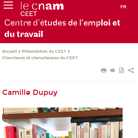
FR
Centre d’é
tudes de l’emp
loi et
du trav
ail
Présentation du CEET
Accueil
Chercheurs et cherucheuses du CEET
Camille Dupuy