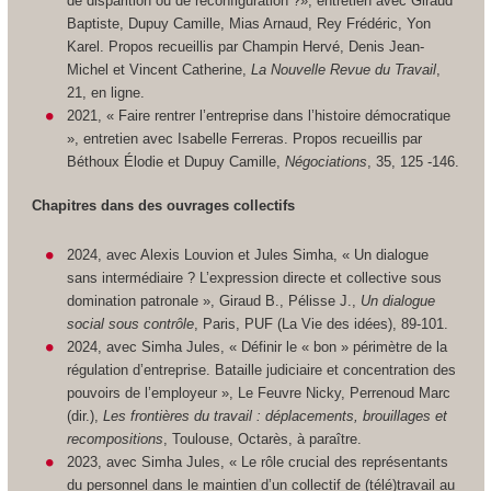
de disparition ou de reconfiguration ?», entretien avec Giraud
Baptiste, Dupuy Camille, Mias Arnaud, Rey Frédéric, Yon
Karel. Propos recueillis par Champin Hervé, Denis Jean-
Michel et Vincent Catherine,
La Nouvelle Revue du Travail
,
21, en ligne.
2021, « Faire rentrer l’entreprise dans l’histoire démocratique
», entretien avec Isabelle Ferreras. Propos recueillis par
Béthoux Élodie et Dupuy Camille,
Négociations
, 35, 125 -146.
Chapitres dans des ouvrages collectifs
2024, avec Alexis Louvion et Jules Simha, « Un dialogue
sans intermédiaire ? L’expression directe et collective sous
domination patronale », Giraud B., Pélisse J.,
Un dialogue
social sous contrôle
, Paris, PUF (La Vie des idées), 89-101.
2024, avec Simha Jules, « Définir le « bon » périmètre de la
régulation d’entreprise. Bataille judiciaire et concentration des
pouvoirs de l’employeur », Le Feuvre Nicky, Perrenoud Marc
(dir.),
Les frontières du travail : déplacements, brouillages et
recompositions
, Toulouse, Octarès, à paraître.
2023, avec Simha Jules, « Le rôle crucial des représentants
du personnel dans le maintien d’un collectif de (télé)travail au