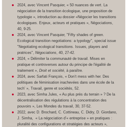
2024, avec Vincent Pasquier, « 50 nuances de vert. La
négociation de la transition écologique, une proposition de
typologie », introduction au dossier «Négocier les transitions
écologiques. Enjeux, acteurs et pratiques », Négociations,
40, 9-25.
2024, avec Vincent Pasquier, "Fifty shades of green.
Ecological transition negotiations: a typology", special issue
"Negotiating ecological transitions. Issues, players and
pratrices",
Négociations
, 40, 27-42.
2024, « Délimiter la communauté de travail. Mises en
pratique et controverses autour du principe de l'égalité de
traitement »,
Droit et société
, à paraître.
2024, avec Sarfati François, « Don’t mess with her. Des
politiques de féminisation inachevées dans une école de la
tech’ »,
Travail, genre et sociétés
, 52.
2023, avec Simha Jules, « Au plus près du terrain » ? De la
décentralisation des régulations à la concentration des
pouvoirs »,
Les Mondes du travail
, 30, 37-52.
2022, avec D. Brochard, C. Cottineau, C. Didry, D. Giordano,
J. Simha, « La négociation d’« entreprise » en pratiques :
pluralité des configurations et stratégies des acteurs »,