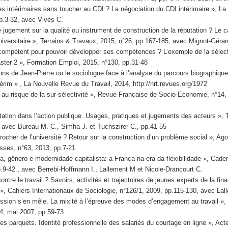
es intérimaires sans toucher au CDI ? La négociation du CDI intérimaire »,
La
pp.3-32, avec Vivés C.
e jugement sur la qualité ou instrument de construction de la réputation ? Le 
iversitaire »,
Terrains & Travaux
, 2015, n°26, pp.167-185, avec Mignot-Gérar
e compétent pour pouvoir développer ses compétences ? L’exemple de la sélec
aster 2 »,
Formation Emploi
, 2015, n°130, pp.31-48
ions de Jean-Pierre ou le sociologue face à l’analyse du parcours biographique
térim » ,
La Nouvelle Revue du Travail
, 2014, http://nrt.revues.org/1972
 au risque de la sur-sélectivité »,
Revue Française de Socio-Economie
, n°14,
tation dans l’action publique. Usages, pratiques et jugements des acteurs »,
, avec Bureau M.-C., Simha J. et Tuchszirer C., pp.41-55
ocher de l’université ? Retour sur la construction d’un problème social »,
Ago
esses
, n°63, 2013, pp.7-21
a, gênero e modernidade capitalista: a França na era da flexibilidade »,
Cade
p.9-42., avec Berrebi-Hoffmann I., Lallement M et Nicole-Drancourt C.
contre le travail ? Savoirs, activités et trajectoires de jeunes experts de la fin
 »,
Cahiers Internationaux de Sociologie
, n°126/1, 2009, pp.115-130, avec Lal
ssion s’en mêle. La mixité à l’épreuve des modes d’engagement au travail »
14, mai 2007, pp 59-73
 des parquets. Identité professionnelle des salariés du courtage en ligne »,
Acte