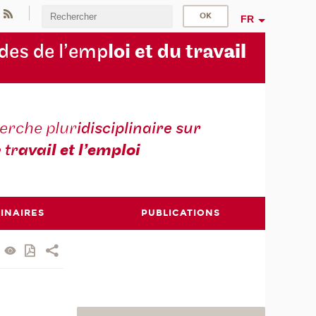
FR
des de l’emp
loi et du trav
ail
erche plur
idisciplinaire sur
e tr
avail et l’emploi
INAIRES
PUBLICATIONS