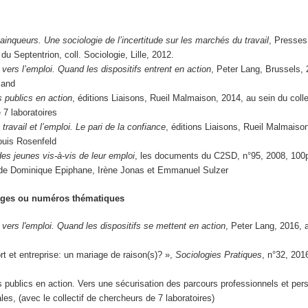
inqueurs. Une sociologie de l’incertitude sur les marchés du travail
, Presses
 du Septentrion, coll. Sociologie, Lille, 2012.
ers l’emploi. Quand les dispositifs entrent en action
, Peter Lang, Brussels,
land
s publics en action
, éditions Liaisons, Rueil Malmaison, 2014, au sein du colle
 7 laboratoires
 travail et l’emploi. Le pari de la confiance
, éditions Liaisons, Rueil Malmaiso
ouis Rosenfeld
des jeunes vis-à-vis de leur emploi
, les documents du C2SD, n°95, 2008, 100p
 de Dominique Epiphane, Irène Jonas et Emmanuel Sulzer
rages ou numéros thématiques
ers l'emploi. Quand les dispositifs se mettent en action
, Peter Lang, 2016, 
rt et entreprise: un mariage de raison(s)? »,
Sociologies Pratiques
, n°32, 201
fs publics en action. Vers une sécurisation des parcours professionnels et per
les, (avec le collectif de chercheurs de 7 laboratoires)