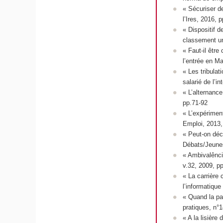
« Sécuriser d
l’Ires
, 2016, 
« Dispositif d
classement un
« Faut-il êtr
l’entrée en M
« Les tribulat
salarié de l’in
« L’alternance
pp.71-92
« L’expérimen
Emploi
, 2013
« Peut-on décr
Débats/Jeun
« Ambivalênci
v.32, 2009, p
« La carrière 
l’informatique
« Quand la pa
pratiques
, n°
« A la lisière