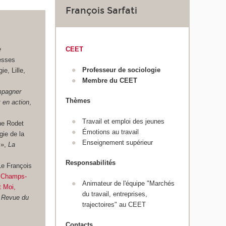
François Sarfati
e
CEET
esses
Professeur de sociologie
ie, Lille,
Membre du CEET
pagner
Thèmes
t en action
,
Travail et emploi des jeunes
ne Rodet
Émotions au travail
gie de la
Enseignement supérieur
 »,
La
Responsabilités
Le François
«
Champs-
Animateur de l'équipe "Marchés
t Moi,
du travail, entreprises,
 Revue du
trajectoires" au CEET
Contacts