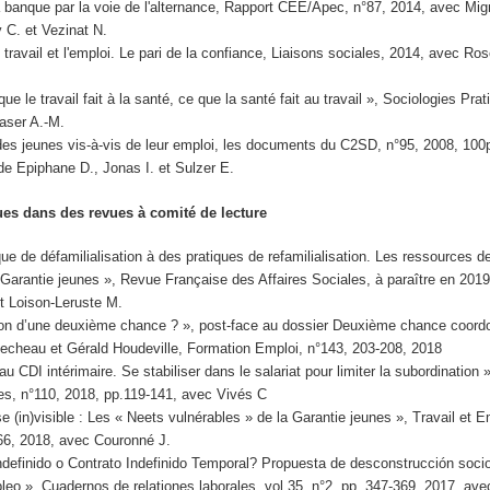
a banque par la voie de l'alternance, Rapport CEE/Apec, n°87, 2014, avec Mig
y C. et Vezinat N.
 travail et l'emploi. Le pari de la confiance, Liaisons sociales, 2014, avec Ros
ue le travail fait à la santé, ce que la santé fait au travail », Sociologies Pra
aser A.-M.
des jeunes vis-à-vis de leur emploi, les documents du C2SD, n°95, 2008, 100p
 de Epiphane D., Jonas I. et Sulzer E.
ques dans des revues à comité de lecture
que de défamilialisation à des pratiques de refamilialisation. Les ressources 
a Garantie jeunes »,
Revue Française des Affaires Sociales
, à paraître en 201
t Loison-Leruste M.
ion d’une deuxième chance ? », post-face au dossier Deuxième chance coord
echeau et Gérald Houdeville,
Formation Emploi
, n°143, 203-208, 2018
 au CDI intérimaire. Se stabiliser dans le salariat pour limiter la subordination 
es
, n°110, 2018, pp.119-141, avec Vivés C
 (in)visible : Les « Neets vulnérables » de la Garantie jeunes »,
Travail et E
66, 2018, avec Couronné J.
ndefinido o Contrato Indefinido Temporal? Propuesta de desconstrucción socio
leo »,
Cuadernos de relationes laborales
, vol.35, n°2, pp. 347-369, 2017, av