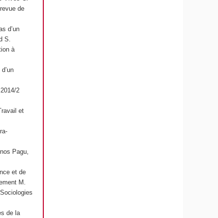
 revue de
cas d’un
d S.
tion à
 d’un
 2014/2
Travail et
ra-
rnos Pagu
,
ance et de
lement M.
,
Sociologies
s de la