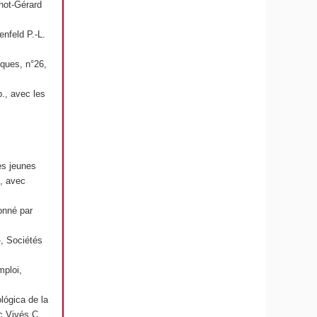
not-Gérard
enfeld P.-L.
tiques, n°26,
., avec les
des jeunes
9, avec
onné par
»,
Sociétés
mploi
,
lógica de la
ec Vivés C.