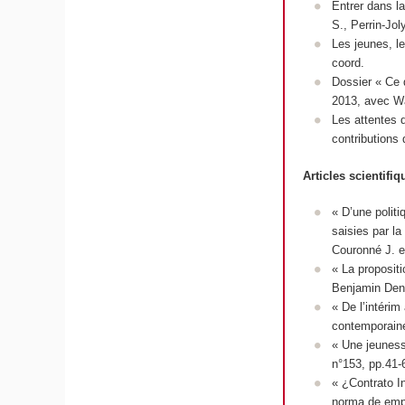
Entrer dans l
S., Perrin-Jol
Les jeunes, le
coord.
Dossier « Ce q
2013, avec W
Les attentes 
contributions
Articles scientifi
« D’une politi
saisies par l
Couronné J. e
« La proposit
Benjamin Den
« De l’intérim
contemporain
« Une jeunesse
n°153, pp.41-
« ¿Contrato I
norma de emp