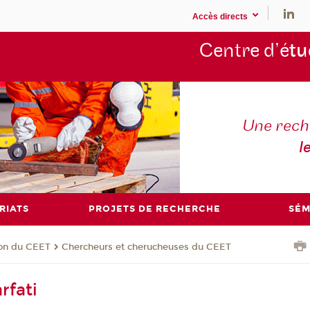
Accès directs
Centre d’é
tu
Une rech
l
RIATS
PROJETS DE RECHERCHE
SÉM
ion du CEET
Chercheurs et cherucheuses du CEET
rfati