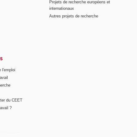
Projets de recherche européens et
internationaux
Autres projets de recherche
S
 l'emploi
avail
herche
tter du CEET
avail ?