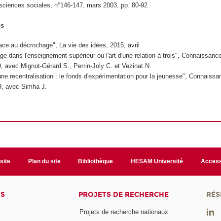
sciences sociales
, n°146-147, mars 2003, pp. 80-92
ns
face au décrochage", La vie des idées, 2015, avril
ge dans l'enseignement supérieur ou l'art d'une relation à trois", Connaissanc
9, avec Mignot-Gérard S., Perrin-Joly C. et Vezinat N.
une recentralisation : le fonds d'expérimentation pour la jeunesse", Connaiss
09, avec Simha J.
site
Plan du site
Bibliothèque
HESAM Université
Access
TS
PROJETS DE RECHERCHE
RÉS
Projets de recherche nationaux