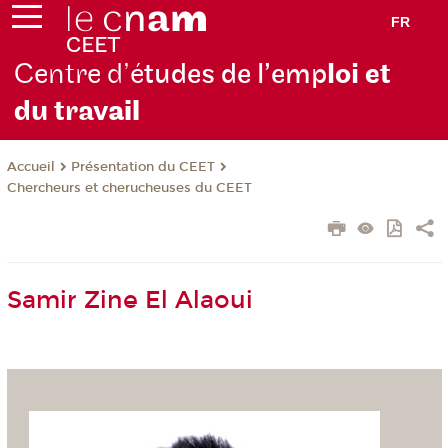
FR
Centre d’é
tudes de l’emp
loi et
du trav
ail
Présentation du CEET
Accueil
Chercheurs et cherucheuses du CEET
Samir Zine El Alaoui