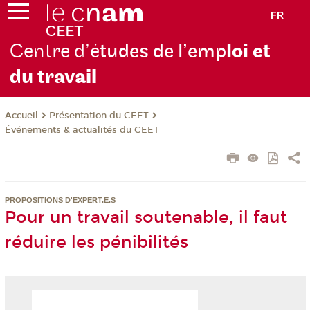
FR
Centre d’é
tudes de l’emp
loi et
du trav
ail
Présentation du CEET
Accueil
Événements & actualités du CEET
PROPOSITIONS D'EXPERT.E.S
Pour un travail soutenable, il faut
réduire les pénibilités