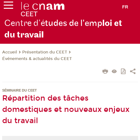
FR
Centre d’é
tudes de l’emp
loi et
du trav
ail
Présentation du CEET
Accueil
Événements & actualités du CEET
SÉMINAIRE DU CEET
Répartition des tâches
domestiques et nouveaux enjeux
du travail