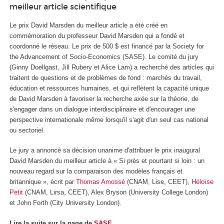
meilleur article scientifique
Le prix David Marsden du meilleur article a été créé en
commémoration du professeur David Marsden qui a fondé et
coordonné le réseau. Le prix de 500 $ est financé par la Society for
the Advancement of Socio-Economics (SASE). Le comité du jury
(Ginny Doellgast, Jill Rubery et Alice Lam) a recherché des articles qui
traitent de questions et de problèmes de fond : marchés du travail,
éducation et ressources humaines, et qui reflètent la capacité unique
de David Marsden à favoriser la recherche axée sur la théorie, de
s'engager dans un dialogue interdisciplinaire et d'encourager une
perspective internationale même lorsqu'il s'agit d'un seul cas national
ou sectoriel.
Le jury a annoncé sa décision unanime d'attribuer le prix inaugural
David Marsden du meilleur article à « Si près et pourtant si loin : un
nouveau regard sur la comparaison des modèles français et
britannique », écrit par
Thomas Amossé
(CNAM, Lise, CEET),
Héloïse
Petit
(CNAM, Lirsa, CEET), Alex Bryson (University College London)
et John Forth (City University London).
Lire la suite sur la page de
SASE