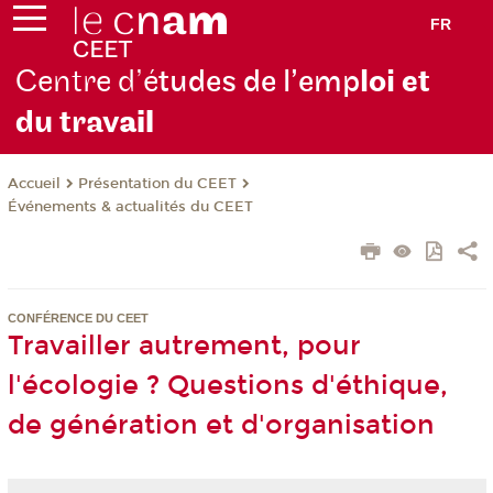
FR
Centre d’é
tudes de l’emp
loi et
du trav
ail
Présentation du CEET
Accueil
Événements & actualités du CEET
CONFÉRENCE DU CEET
Travailler autrement, pour
l'écologie ? Questions d'éthique,
de génération et d'organisation