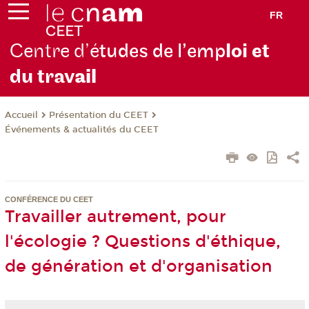
FR
Centre d’é
tudes de l’emp
loi et
du trav
ail
Présentation du CEET
Accueil
Événements & actualités du CEET
CONFÉRENCE DU CEET
Travailler autrement, pour
l'écologie ? Questions d'éthique,
de génération et d'organisation