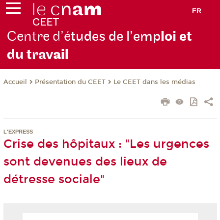
FR
Centre d’é
tudes de l’emp
loi et
du trav
ail
Présentation du CEET
Le CEET dans les médias
Accueil
L'EXPRESS
Crise des hôpitaux : "Les urgences
sont devenues des lieux de
détresse sociale"