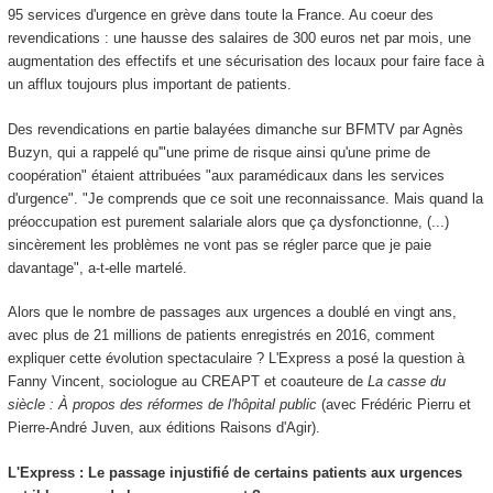
95 services d'urgence en grève dans toute la France. Au coeur des
revendications : une hausse des salaires de 300 euros net par mois, une
augmentation des effectifs et une sécurisation des locaux pour faire face à
un afflux toujours plus important de patients.
Des revendications en partie balayées dimanche sur BFMTV par Agnès
Buzyn, qui a rappelé qu'"une prime de risque ainsi qu'une prime de
coopération" étaient attribuées "aux paramédicaux dans les services
d'urgence". "Je comprends que ce soit une reconnaissance. Mais quand la
préoccupation est purement salariale alors que ça dysfonctionne, (...)
sincèrement les problèmes ne vont pas se régler parce que je paie
davantage", a-t-elle martelé.
Alors que le nombre de passages aux urgences a doublé en vingt ans,
avec plus de 21 millions de patients enregistrés en 2016, comment
expliquer cette évolution spectaculaire ? L'Express a posé la question à
Fanny Vincent, sociologue au CREAPT et coauteure de
La casse du
siècle : À propos des réformes de l'hôpital public
(avec Frédéric Pierru et
Pierre-André Juven, aux éditions Raisons d'Agir).
L'Express : Le passage injustifié de certains patients aux urgences