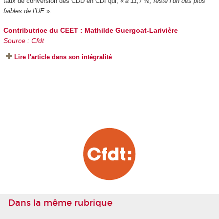
taux de conversion des CDD en CDI qui, «
à 11,7 %, reste l’un des plus
faibles de l’UE
».
Contributrice du CEET :
Mathilde Guergoat-Larivière
Source : Cfdt
Lire l'article dans son intégralité
Dans la même rubrique