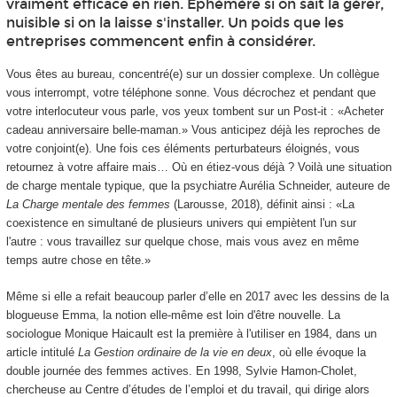
vraiment efficace en rien. Ephémère si on sait la gérer,
nuisible si on la laisse s'installer. Un poids que les
entreprises commencent enfin à considérer.
Vous êtes au bureau, concentré(e) sur un dossier complexe. Un collègue
vous interrompt, votre téléphone sonne. Vous décrochez et pendant que
votre interlocuteur vous parle, vos yeux tombent sur un Post-it : «Acheter
cadeau anniversaire belle-maman.» Vous anticipez déjà les reproches de
votre conjoint(e). Une fois ces éléments perturbateurs éloignés, vous
retournez à votre affaire mais… Où en étiez-vous déjà ? Voilà une situation
de charge mentale typique, que la psychiatre Aurélia Schneider, auteure de
La Charge mentale des femmes
(Larousse, 2018), définit ainsi : «La
coexistence en simultané de plusieurs univers qui empiètent l'un sur
l'autre : vous travaillez sur quelque chose, mais vous avez en même
temps autre chose en tête.»
Même si elle a refait beaucoup parler d’elle en 2017 avec les dessins de la
blogueuse Emma, la notion elle-même est loin d'être nouvelle. La
sociologue Monique Haicault est la première à l'utiliser en 1984, dans un
article intitulé
La Gestion ordinaire de la vie en deux
, où elle évoque la
double journée des femmes actives. En 1998, Sylvie Hamon-Cholet,
chercheuse au Centre d’études de l’emploi et du travail, qui dirige alors