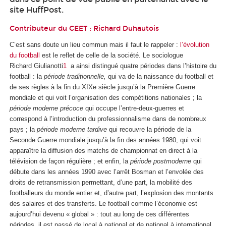
site HuffPost.
Contributeur du CEET :
Richard Duhautois
C’est sans doute un lieu commun mais il faut le rappeler :
l’évolution
du football
est le reflet de celle de la société. Le sociologue
Richard Giulianotti
1
a ainsi distingué quatre périodes dans l’histoire du
football : la
période traditionnelle,
qui va de la naissance du football et
de ses règles à la fin du XIXe siècle jusqu’à la Première Guerre
mondiale et qui voit l’organisation des compétitions nationales ; la
période moderne
précoce
qui occupe l’entre-deux-guerres et
correspond à l’introduction du professionnalisme dans de nombreux
pays ; la
période moderne tardive
qui recouvre la période de la
Seconde Guerre mondiale jusqu’à la fin des années 1980, qui voit
apparaître la diffusion des matchs de championnat en direct à la
télévision de façon régulière ; et enfin, la
période postmoderne
qui
débute dans les années 1990 avec l’arrêt Bosman et l’envolée des
droits de retransmission permettant, d’une part, la mobilité des
footballeurs du monde entier et, d’autre part, l’explosion des montants
des salaires et des transferts. Le football comme l’économie est
aujourd’hui devenu « global » : tout au long de ces différentes
périodes, il est passé de local à national et de national à international.