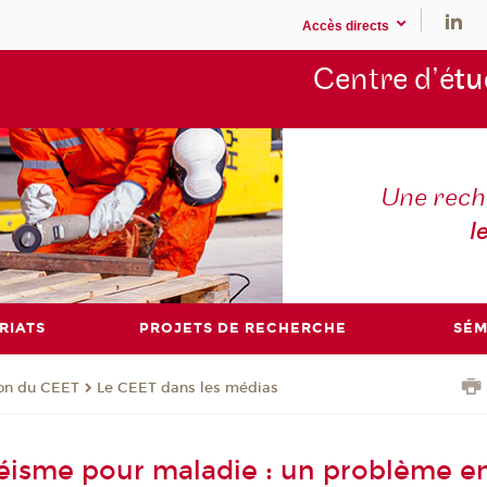
Accès directs
Centre d’é
tu
Une rech
l
RIATS
PROJETS DE RECHERCHE
SÉM
ion du CEET
Le CEET dans les médias
éisme pour maladie : un problème e