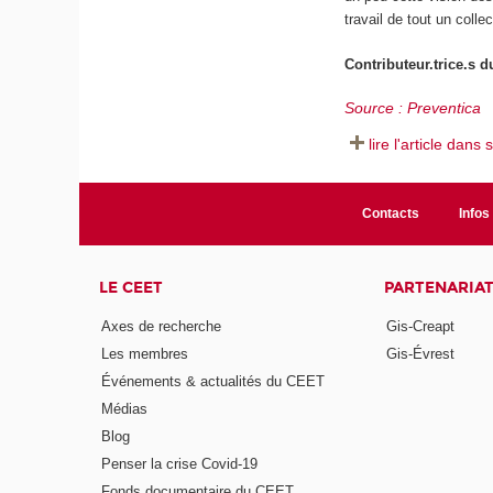
travail de tout un collect
Contributeur.trice.s 
Source : Preventica
lire l'article dans 
Contacts
Infos 
LE CEET
PARTENARIA
Axes de recherche
Gis-Creapt
Les membres
Gis-Évrest
Événements & actualités du CEET
Médias
Blog
Penser la crise Covid-19
Fonds documentaire du CEET