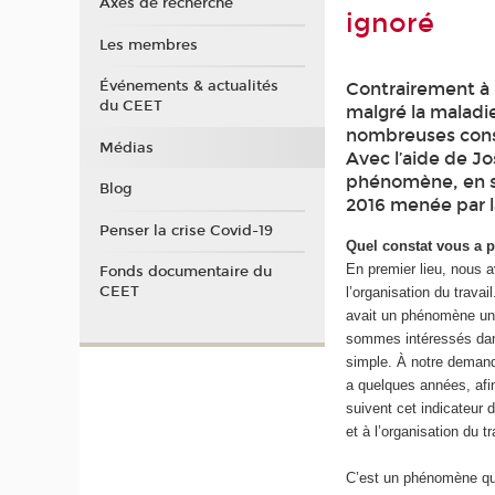
Axes de recherche
ignoré
Les membres
Événements & actualités
Contrairement à l
du CEET
malgré la maladie
nombreuses consé
Médias
Avec l’aide de J
phénomène, en se
Blog
2016 menée par l
Penser la crise Covid-19
Quel constat vous a p
En premier lieu, nous 
Fonds documentaire du
CEET
l’organisation du trava
avait un phénomène un p
sommes intéressés dans
simple. À notre demande
a quelques années, afin
suivent cet indicateur 
et à l’organisation du tr
C’est un phénomène qu