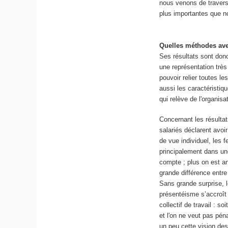
nous venons de travers
plus importantes que no
Quelles méthodes ave
Ses résultats sont donc
une représentation très
pouvoir relier toutes l
aussi les caractéristiqu
qui relève de l'organisa
Concernant les résultat
salariés déclarent avoi
de vue individuel, les
principalement dans un
compte ; plus on est an
grande différence entre
Sans grande surprise, 
présentéisme s’accroît 
collectif de travail : s
et l'on ne veut pas péna
un peu cette vision de