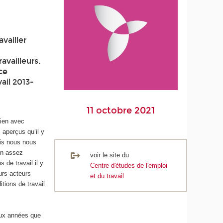
vailler
vailleurs.
ce
ail 2013-
11 octobre 2021
lien avec
 aperçus qu’il y
ais nous nous
on assez
voir le site du
 de travail il y
Centre d'études de l'emploi
urs acteurs
et du travail
tions de travail
eux années que