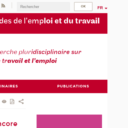
FR
des de l’emp
loi et du trav
ail
erche plur
idisciplinaire sur
e tr
avail et l’emploi
INAIRES
PUBLICATIONS
ncore