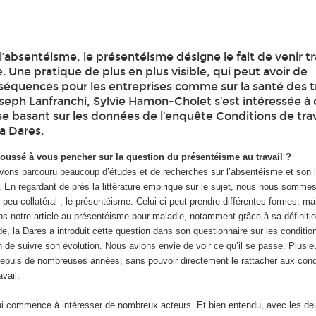
’absentéisme, le présentéisme désigne le fait de venir tra
. Une pratique de plus en plus visible, qui peut avoir de
quences pour les entreprises comme sur la santé des tra
oseph Lanfranchi, Sylvie Hamon-Cholet s’est intéressée à 
 basant sur les données de l’enquête Conditions de trav
a Dares.
oussé à vous pencher sur la question du présentéisme au travail ?
avons parcouru beaucoup d’études et de recherches sur l’absentéisme et son 
il. En regardant de près la littérature empirique sur le sujet, nous nous sommes
eu collatéral ; le présentéisme. Celui-ci peut prendre différentes formes, m
 notre article au présentéisme pour maladie, notamment grâce à sa définiti
, la Dares a introduit cette question dans son questionnaire sur les conditions
 de suivre son évolution. Nous avions envie de voir ce qu’il se passe. Plusie
depuis de nombreuses années, sans pouvoir directement le rattacher aux condi
avail.
i commence à intéresser de nombreux acteurs. Et bien entendu, avec les d