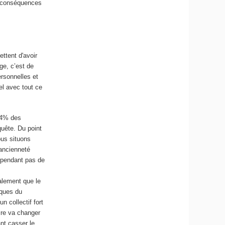
s conséquences
ttent d'avoir
ge, c’est de
ersonnelles et
uel avec tout ce
 44% des
quête. Du point
ous situons
’ancienneté
cependant pas de
alement que le
iques du
n collectif fort
aire va changer
nt casser le