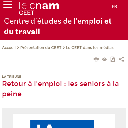
FR
Centre d’é
tudes de l’emp
loi et
du trav
ail
Présentation du CEET
Le CEET dans les médias
Accueil
LA TRIBUNE
Retour à l'emploi : les seniors à la
peine