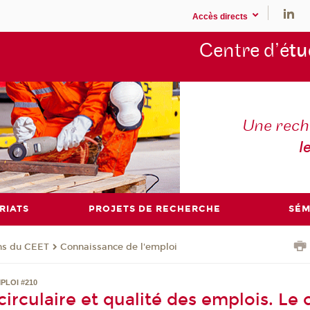
Accès directs
Centre d’é
tu
Une rech
l
RIATS
PROJETS DE RECHERCHE
SÉM
ons du CEET
Connaissance de l'emploi
PLOI #210
irculaire et qualité des emplois. Le 