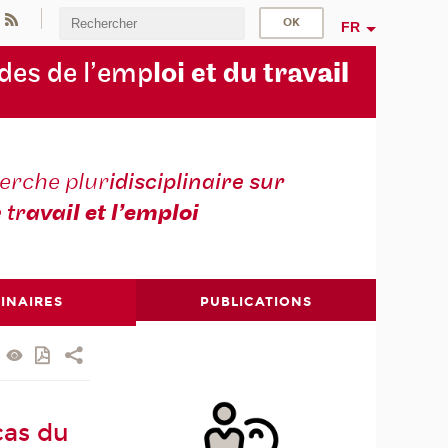
FR
des de l’emp
loi et du trav
ail
erche plur
idisciplinaire sur
e tr
avail et l’emploi
INAIRES
PUBLICATIONS
cas du