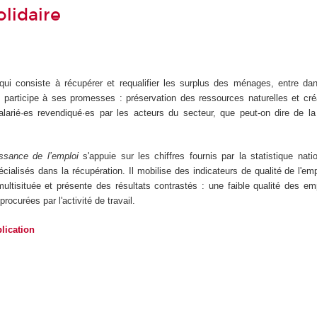
olidaire
l
 qui consiste à récupérer et requalifier les surplus des ménages, entre d
et participe à ses promesses : préservation des ressources naturelles et cré
larié·es revendiqué·es par les acteurs du secteur, que peut-on dire de la
ssance de l’emploi
s'appuie sur les chiffres fournis par la statistique nati
cialisés dans la récupération. Il mobilise des indicateurs de qualité de l'emp
ultisituée et présente des résultats contrastés : une faible qualité des e
rocurées par l'activité de travail.
lication