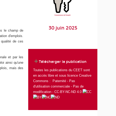
30 juin 2025
ans le champ de
ation d'emplois.
 qualité de ces
onale et par les
Télécharger la publication
loi ainsi qu'une
mplois, mais des
Toutes les publications du CEET sont
en accès libre et sous licence Creative
Commons : Paternité - Pas
d'utilisation commerciale - Pas de
modification - CC-BY-NC-ND 4.0