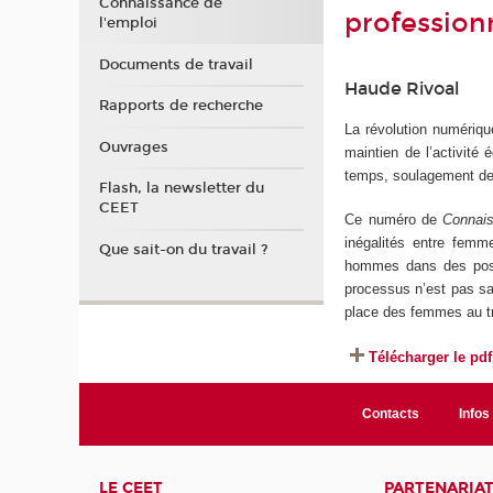
Connaissance de
professio
l'emploi
Documents de travail
Haude Rivoal
Rapports de recherche
La révolution numérique
Ouvrages
maintien de l’activité
temps, soulagement de l
Flash, la newsletter du
CEET
Ce numéro de
Connais
inégalités entre femm
Que sait-on du travail ?
hommes dans des poste
processus n’est pas san
place des femmes au tr
Télécharger le pdf
Contacts
Infos 
LE CEET
PARTENARIA