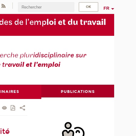
FR
des de l’emp
loi et du trav
ail
erche plur
idisciplinaire sur
e tr
avail et l’emploi
INAIRES
PUBLICATIONS
ité