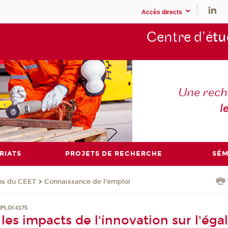
Accès directs
Centre d’é
tu
Une rech
l
RIATS
PROJETS DE RECHERCHE
SÉM
ons du CEET
Connaissance de l'emploi
PLOI #175
les impacts de l'innovation sur l'égal