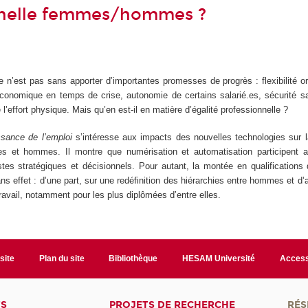
nnelle femmes/hommes ?
 n’est pas sans apporter d’importantes promesses de progrès : flexibilité or
 économique en temps de crise, autonomie de certains salarié.es, sécurité sa
’effort physique. Mais qu’en est-il en matière d’égalité professionnelle ?
sance de l’emploi
s’intéresse aux impacts des nouvelles technologies sur l
es et hommes. Il montre que numérisation et automatisation participent 
s stratégiques et décisionnels. Pour autant, la montée en qualifications 
s effet : d’une part, sur une redéfinition des hiérarchies entre hommes et d’au
avail, notamment pour les plus diplômées d’entre elles.
site
Plan du site
Bibliothèque
HESAM Université
Access
TS
PROJETS DE RECHERCHE
RÉS