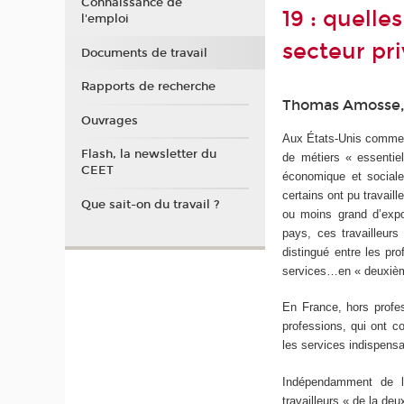
Connaissance de
19 : quelle
l'emploi
secteur pri
Documents de travail
Rapports de recherche
Thomas Amosse, M
Ouvrages
Aux États-Unis comme e
Flash, la newsletter du
de métiers « essentie
CEET
économique et sociale
certains ont pu travaill
Que sait-on du travail ?
ou moins grand d’expos
pays, ces travailleurs 
distingué entre les pr
services…en « deuxièm
En France, hors profes
professions, qui ont co
les services indispensa
Indépendamment de leu
travailleurs « de la deu