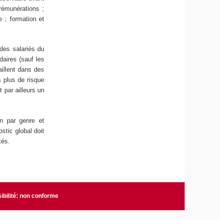
rémunérations ;
e ; formation et
des salariés du
daires (sauf les
aillent dans des
s plus de risque
 par ailleurs un
on par genre et
stic global doit
tés.
ibilité: non conforme