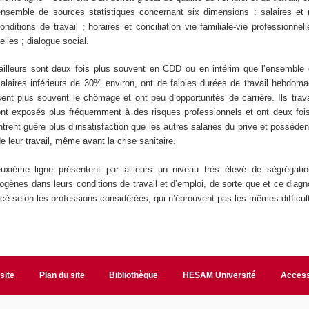
 ensemble de sources statistiques concernant six dimensions : salaires et 
onditions de travail ; horaires et conciliation vie familiale-vie professionnell
elles ; dialogue social.
illeurs sont deux fois plus souvent en CDD ou en intérim que l’ensemble 
salaires inférieurs de 30% environ, ont de faibles durées de travail hebdoma
ent plus souvent le chômage et ont peu d’opportunités de carrière. Ils trav
 sont exposés plus fréquemment à des risques professionnels et ont deux foi
rent guère plus d’insatisfaction que les autres salariés du privé et possèdent
 de leur travail, même avant la crise sanitaire.
xième ligne présentent par ailleurs un niveau très élevé de ségrégati
ogènes dans leurs conditions de travail et d’emploi, de sorte que et ce diagno
cé selon les professions considérées, qui n’éprouvent pas les mêmes difficul
site
Plan du site
Bibliothèque
HESAM Université
Access