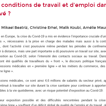
s conditions de travail et d'emploi da
vé ?
ikael Beatriz, Christine Erhel, Malik Koubi, Amélie Mau
n Europe, la crise du Covid-19 a mis en évidence l’importance cruciale d’u
ls », nécessaires à la prise en charge des malades mais aussi à la conti
, dont l’activité s’est poursuivie même pendant les périodes de confinem
er à distance, mais une part importante a dû poursuivre un travail sur site, av
ition au Covid-19, selon l’intensité des contacts sociaux au travail. Dans
ont été qualifiés de travailleurs du « front », le discours politique frança
ofessions médicales en « première ligne » et les métiers du commerce, des 
e ligne ».
sions médicales, ce sont ainsi 4,6 millions de salariés du secteur privé, 
ntinué à travailler sur site durant la crise sanitaire pour continuer à apporter
bles à la vie quotidienne, avec un risque potentiel d’exposition au Covid-19.
r exposition possible et des difficultés rencontrées pendant la crise
xième ligne » souffrent d’un déficit global de qualité de l’emploi et du travail,