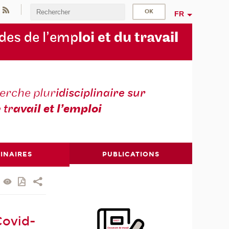
FR
des de l’emp
loi et du trav
ail
erche plur
idisciplinaire sur
e tr
avail et l’emploi
INAIRES
PUBLICATIONS
Covid-