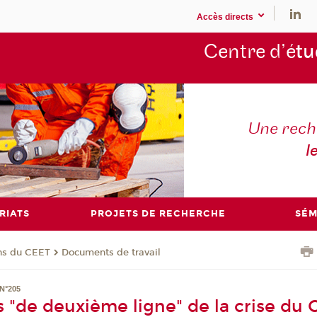
Accès directs
Centre d’é
tu
Une rech
l
RIATS
PROJETS DE RECHERCHE
SÉM
ons du CEET
Documents de travail
N°205
s "de deuxième ligne" de la crise du 