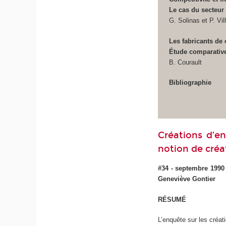
Le cas du secteur 
G. Solinas et P. Vil
Les fabricants de 
Étude comparative 
B. Courault
Bibliographie
Créations d’en
notion de créa
#34 - septembre 1990 
Geneviève Gontier
RÉSUMÉ
L’enquête sur les créat