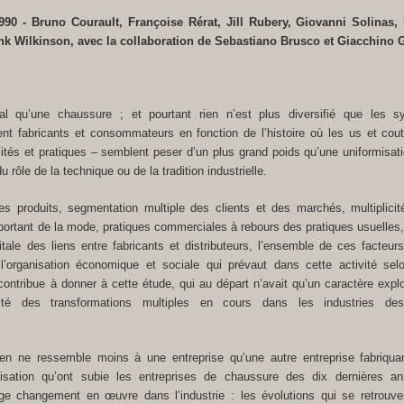
90 - Bruno Courault, Françoise Rérat, Jill Rubery, Giovanni Solinas, 
nk Wilkinson, avec la collaboration de Sebastiano Brusco et Giacchino G
l qu’une chaussure ; et pourtant rien n’est plus diversifié que les 
lient fabricants et consommateurs en fonction de l’histoire où les us et co
alités et pratiques – semblent peser d’un plus grand poids qu’une uniformisati
 rôle de la technique ou de la tradition industrielle.
es produits, segmentation multiple des clients et des marchés, multiplici
mportant de la mode, pratiques commerciales à rebours des pratiques usuelles
itale des liens entre fabricants et distributeurs, l’ensemble de ces facteu
l’organisation économique et sociale qui prévaut dans cette activité sel
contribue à donner à cette étude, qui au départ n’avait qu’un caractère explo
rité des transformations multiples en cours dans les industries de
en ne ressemble moins à une entreprise qu’une autre entreprise fabriqu
nisation qu’ont subie les entreprises de chaussure des dix dernières an
large changement en œuvre dans l’industrie : les évolutions qui se retrouv