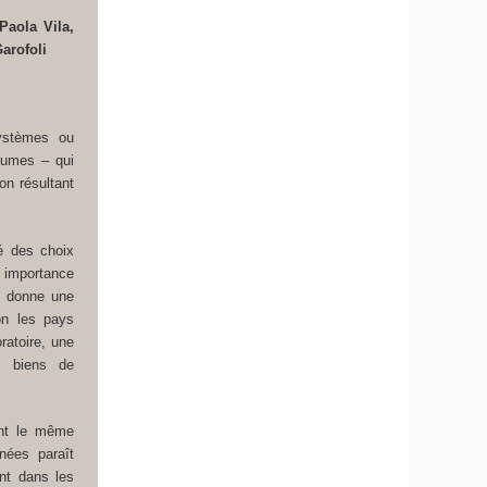
Paola Vila,
arofoli
systèmes ou
utumes – qui
on résultant
té des choix
, importance
rs donne une
on les pays
ratoire, une
s biens de
ant le même
nées paraît
ent dans les