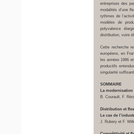
entreprises des pa
modalités d’une fle
rythmes de l’activ
modèles de produc
polyvalence élarg
distribution, voire 
Cette recherche r
européens, en Fran
les années 1986 et
productifs entend
singularité suffisan
SOMMAIRE
La modernisation 
B. Courault, F. Rér
Distribution et fle
Le cas de l’indust
J. Rubery et F. Wil
Compétitivité et f