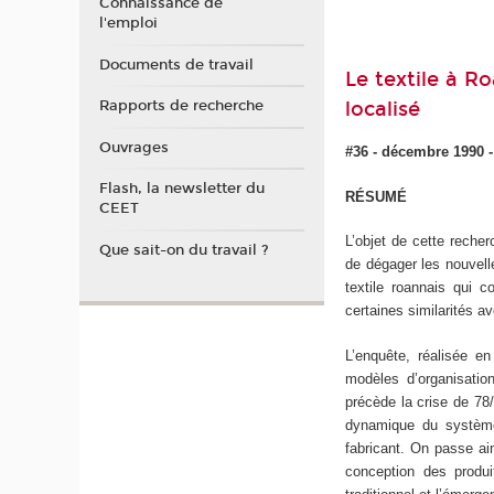
Connaissance de
l'emploi
Documents de travail
Le textile à R
localisé
Rapports de recherche
Ouvrages
#36 - décembre 1990 -
Flash, la newsletter du
RÉSUMÉ
CEET
L’objet de cette recher
Que sait-on du travail ?
de dégager les nouvell
textile roannais qui
certaines similarités av
L’enquête, réalisée e
modèles d’organisatio
précède la crise de 78
dynamique du système 
fabricant. On passe ain
conception des produi