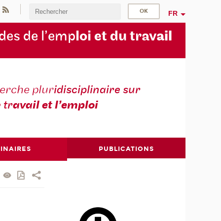
FR
des de l’emp
loi et du trav
ail
erche plur
idisciplinaire sur
e tr
avail et l’emploi
INAIRES
PUBLICATIONS