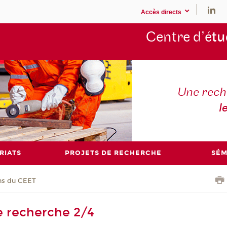
Accès directs
Centre d’é
tu
Une rech
l
RIATS
PROJETS DE RECHERCHE
SÉM
ons du CEET
e recherche 2/4