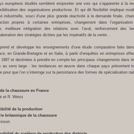
ys européens étudiés semblent emprunter une voix qui s’apparente à la re
xibilisation des organisations productives. Et qui dit flexibilité implique mod
ité industrielle, souci d’une plus grande réactivité à la demande finale, ch
tion propres à certaines entreprises, changement dans l’organisation 
ie, meilleure intégration des relations avec l’aval, renforcement des li
élaboration des stratégies dictées par les impératifs de la vente…
eprend et développe les enseignements d’une étude comparative faite dans
ce, en Grande-Bretagne et en Italie, à partir d’enquêtes en entreprises eff
 1987 et destinées à prendre en compte les principaux changements dans l
us au sens large : les tendances en œuvre dans chaque pays présentent to
te pour que l’on s’interroge sur la persistance des formes de spécialisation nat
de la chaussure en France
at et R. Weisz
xibilité de la production
rie britannique de la chaussure
kinson
lexibilité du système de production des districts