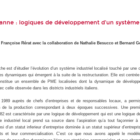
oanne : logiques de développement d’un système 
 Françoise Rérat avec la collaboration de Nathalie Besucco et Bernard 
che est d’étudier l’évolution d’un système industriel localisé touché par une c
es dynamiques qui émergent à la suite de la restructuration. Elle est centré
 constitue un ensemble de PME localisées dont la dynamique de développ
ec celle observée dans les districts industriels italiens.
n 1989 auprès de chefs d’entreprises et de responsables locaux, a permis
n de la production correspondant à deux époques successives. Une prem
/82 est caractérisée par une logique de développement qui est une logique d
industriel local prend sa source dans l’aspiration qu’a tout façonnier à 
si d’un statut inferieur d’entreprise dominée à un statut supérieur d’entrepris
ts et leur commercialisation. C’est ce que nous avons appelé le modèl