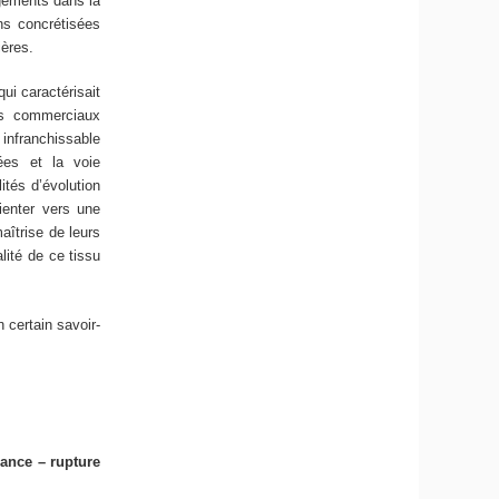
ngements dans la
ns concrétisées
ières.
ui caractérisait
ts commerciaux
infranchissable
ées et la voie
tés d’évolution
ienter vers une
maîtrise de leurs
lité de ce tissu
n certain savoir-
ance – rupture