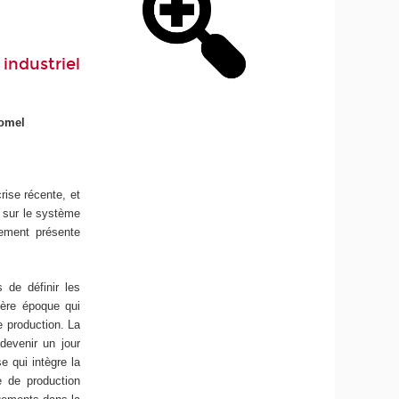
industriel
Gomel
rise récente, et
e sur le système
ement présente
 de définir les
ière époque qui
e production. La
devenir un jour
e qui intègre la
e de production