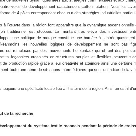
gence de nouvelles dynamiques liées aux stratégies commerciales et aux cha
 Quatre voies de développement caractérisent cette mutation. Nous les avo
orme de 4 pôles correspondant chacun à des stratégies industrielles particul
s à l’œuvre dans la région font apparaître que la dynamique ascensionnelle q
ion traditionnel est stoppée. Le montant très élevé des investissemen
opper une politique de marque constitue une barrière à l’entrée quasiment 
 Néanmoins les nouvelles logiques de développement ne sont pas fig
ure est remplacée par des mouvements horizontaux qui offrent des possibili
etits façonniers organisés en structures souples et flexibles peuvent s’or
et de production rapide grâce à leur créativité et atteindre ainsi une certaine 
inent toute une série de situations intermédiaires qui sont un indice de la vita
 toujours une spécificité locale liée à l’histoire de la région. Ainsi en est-il d’u
tif de la recherche
éveloppement du système textile roannais pendant la période de croiss