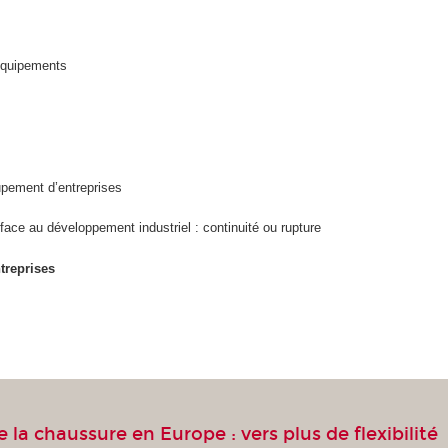
équipements
upement d’entreprises
l face au développement industriel : continuité ou rupture
treprises
e la chaussure en Europe : vers plus de flexibilité