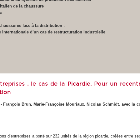
italien de la chaussure
la
chaussures face à la distribution :
internationale d’un cas de restructuration industrielle
treprises : le cas de la Picardie. Pour un recent
tion
- François Brun, Marie-Françoise Mouriaux, Nicolas Schmidt, avec la c
ions d’entreprises a porté sur 232 unités de la région picarde, créées entre s