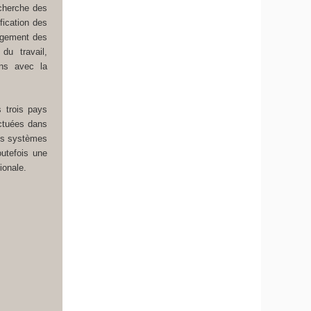
cherche des
ification des
angement des
du travail,
ens avec la
 trois pays
ectuées dans
es systèmes
utefois une
ionale.