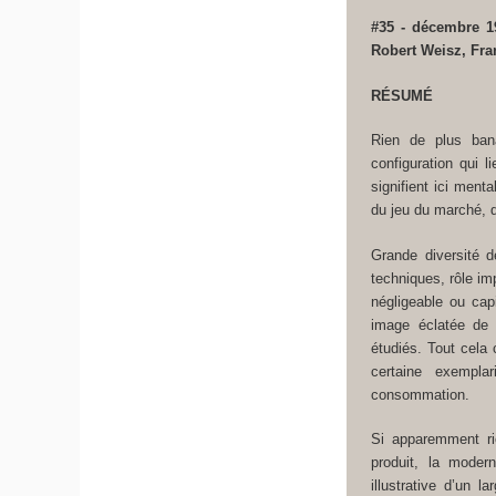
#35 - décembre 19
Robert Weisz, Fra
RÉSUMÉ
Rien de plus bana
configuration qui 
signifient ici ment
du jeu du marché, du
Grande diversité d
techniques, rôle i
négligeable ou cap
image éclatée de 
étudiés. Tout cela 
certaine exempla
consommation.
Si apparemment ri
produit, la moder
illustrative d’un 