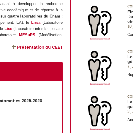
visant à développer la recherche
CO
pective académique et de réponse à la
Fi
 sur quatre laboratoires du Cnam :
l'
ch
oppement, EA), le
Lirsa
(Laboratoire
10 
 le
Lise
(Laboratoire interdisciplinaire
Car
boratoire
MESuRS
(Modélisation,
Présentation du CEET
CO
Le
gé
7 j
Rug
CO
ctorant·es 2025-2026
La
qu
3 j
An