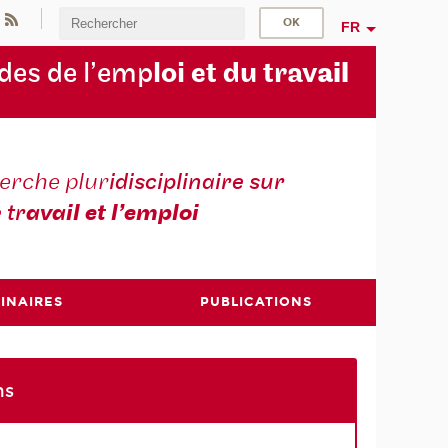
FR
des de l’emp
loi et du trav
ail
erche plur
idisciplinaire sur
e tr
avail et l’emploi
INAIRES
PUBLICATIONS
ns