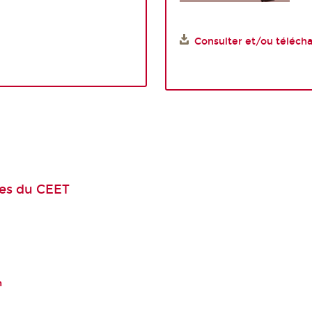
Consulter et/ou télécha
es
du CEET
n