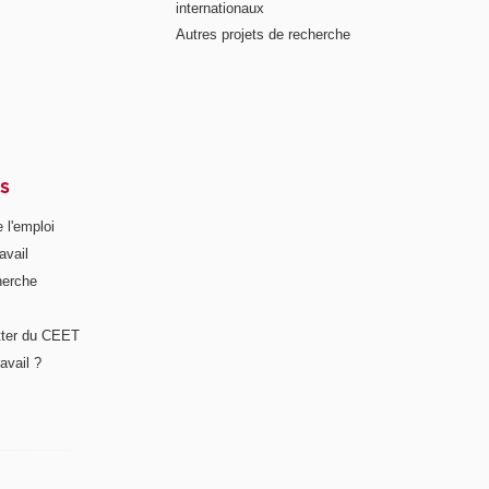
internationaux
Autres projets de recherche
S
 l'emploi
avail
herche
tter du CEET
avail ?