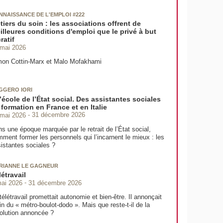
NNAISSANCE DE L'EMPLOI #222
tiers du soin : les associations offrent de
illeures conditions d'emploi que le privé à but
ratif
 mai 2026
mon Cottin-Marx et Malo Mofakhami
GGERO IORI
l’école de l’État social. Des assistantes sociales
 formation en France et en Italie
 mai 2026
31 décembre 2026
s une époque marquée par le retrait de l’État social,
ment former les personnels qui l’incarnent le mieux : les
istantes sociales ?
RIANNE LE GAGNEUR
létravail
mai 2026
31 décembre 2026
télétravail promettait autonomie et bien-être. Il annonçait
fin du « métro-boulot-dodo ». Mais que reste-t-il de la
olution annoncée ?