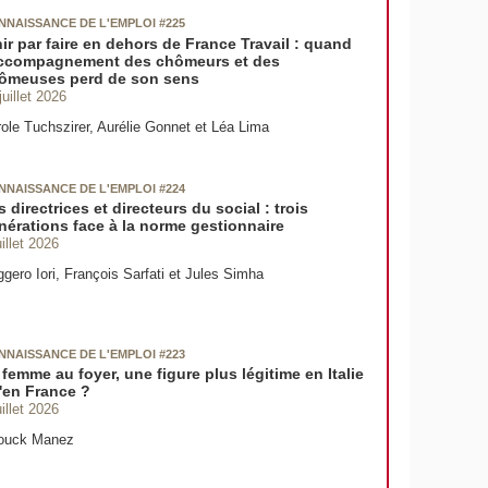
NNAISSANCE DE L'EMPLOI #225
nir par faire en dehors de France Travail : quand
accompagnement des chômeurs et des
ômeuses perd de son sens
juillet 2026
ole Tuchszirer, Aurélie Gonnet et Léa Lima
NNAISSANCE DE L'EMPLOI #224
s directrices et directeurs du social : trois
nérations face à la norme gestionnaire
uillet 2026
gero Iori, François Sarfati et Jules Simha
NNAISSANCE DE L'EMPLOI #223
 femme au foyer, une figure plus légitime en Italie
'en France ?
uillet 2026
ouck Manez