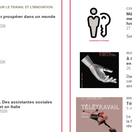
UR LE TRAVAIL ET L’INNOVATION
CO
Mé
ur prospérer dans un monde
me
luc
2026
27
Si
RU
À 
026
en
26
Dan
com
ass
MA
l. Des assistantes sociales
Té
t en Italie
5 
2026
Le 
la 
rév