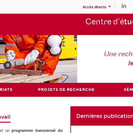
Accès directs
Centre d’é
tu
Une rech
l
RIATS
PROJETS DE RECHERCHE
SÉM
Dernières publicatio
vail
st un
programme transversal du