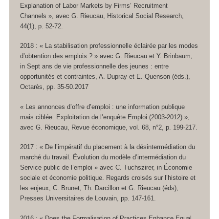
Explanation of Labor Markets by Firms’ Recruitment
Channels », avec G. Rieucau,
Historical Social Research
,
44(1), p. 52-72.
2018 : « La stabilisation professionnelle éclairée par les modes
d’obtention des emplois ? » avec G. Rieucau et Y. Brinbaum,
in
Sept ans de vie professionnelle des jeunes : entre
opportunités et contraintes
, A. Dupray et E. Quenson (éds.),
Octarès, pp. 35-50.2017
« Les annonces d’offre d’emploi : une information publique
mais ciblée. Exploitation de l’enquête Emploi (2003-2012) »,
avec G. Rieucau,
Revue économique
, vol. 68, n°2, p. 199-217.
2017 : « De l’impératif du placement à la désintermédiation du
marché du travail. Évolution du modèle d’intermédiation du
Service public de l’emploi » avec C. Tuchszirer, in
Économie
sociale et économie politique. Regards croisés sur l’histoire et
les enjeux
, C. Brunet, Th. Darcillon et G. Rieucau (éds),
Presses Universitaires de Louvain, pp. 147-161.
2016 : « Does the Formalisation of Practices Enhance Equal