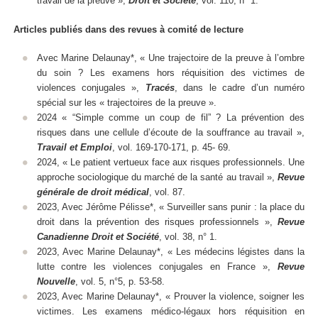
travail de la preuve »,
Droit et Société
, vol. 110, n° 1.
Articles publiés dans des revues à comité de lecture
Avec Marine Delaunay*, « Une trajectoire de la preuve à l’ombre
du soin ? Les examens hors réquisition des victimes de
violences conjugales »,
Tracés
, dans le cadre d’un numéro
spécial sur les « trajectoires de la preuve ».
2024 « “Simple comme un coup de fil” ? La prévention des
risques dans une cellule d’écoute de la souffrance au travail »,
Travail et Emploi
, vol. 169-170-171, p. 45- 69.
2024, « Le patient vertueux face aux risques professionnels. Une
approche sociologique du marché de la santé au travail »,
Revue
générale de droit médical
, vol. 87.
2023, Avec Jérôme Pélisse*, « Surveiller sans punir : la place du
droit dans la prévention des risques professionnels »,
Revue
Canadienne Droit et Société
, vol. 38, n° 1.
2023, Avec Marine Delaunay*, « Les médecins légistes dans la
lutte contre les violences conjugales en France »,
Revue
Nouvelle
, vol. 5, n°5, p. 53-58.
2023, Avec Marine Delaunay*, « Prouver la violence, soigner les
victimes. Les examens médico-légaux hors réquisition en