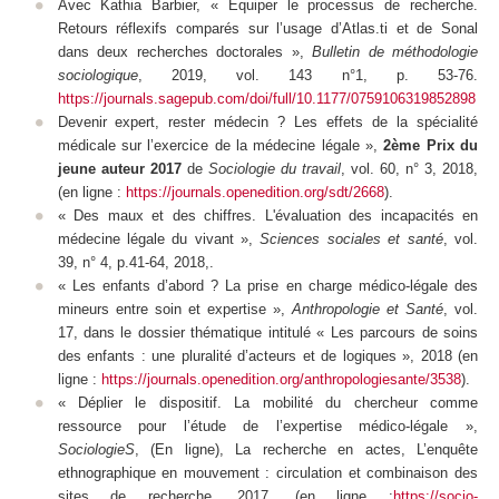
Avec Kathia Barbier, « Équiper le processus de recherche.
Retours réflexifs comparés sur l’usage d’Atlas.ti et de Sonal
dans deux recherches doctorales »,
Bulletin de méthodologie
sociologique
, 2019, vol. 143 n°1, p. 53-76.
https://journals.sagepub.com/doi/full/10.1177/0759106319852898
Devenir expert, rester médecin ? Les effets de la spécialité
médicale sur l’exercice de la médecine légale »,
2
ème
Prix du
jeune auteur
2017
de
Sociologie du travail
, vol. 60, n° 3, 2018,
(en ligne :
https://journals.openedition.org/sdt/2668
).
« Des maux et des chiffres. L'évaluation des incapacités en
médecine légale du vivant »,
Sciences sociales et santé
, vol.
39, n° 4, p.41-64, 2018,.
« Les enfants d’abord ? La prise en charge médico-légale des
mineurs entre soin et expertise »,
Anthropologie et Santé
, vol.
17, dans le dossier thématique intitulé « Les parcours de soins
des enfants : une pluralité d’acteurs et de logiques », 2018 (en
ligne :
https://journals.openedition.org/anthropologiesante/3538
).
« Déplier le dispositif. La mobilité du chercheur comme
ressource pour l’étude de l’expertise médico-légale »,
SociologieS
, (En ligne), La recherche en actes, L’enquête
ethnographique en mouvement : circulation et combinaison des
sites de recherche, 2017, (en ligne :
https://socio-