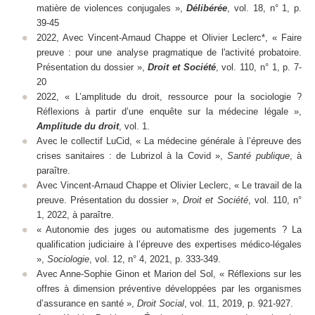
matière de violences conjugales »,
Délibérée
, vol. 18, n° 1, p.
39-45
2022, Avec Vincent-Arnaud Chappe et Olivier Leclerc*, « Faire
preuve : pour une analyse pragmatique de l'activité probatoire.
Présentation du dossier »,
Droit et Société
, vol. 110, n° 1, p. 7-
20
2022, « L’amplitude du droit, ressource pour la sociologie ?
Réflexions à partir d’une enquête sur la médecine légale »,
Amplitude du droit
, vol. 1.
Avec le collectif LuCid, « La médecine générale à l’épreuve des
crises sanitaires : de Lubrizol à la Covid »,
Santé publique
, à
paraître.
Avec Vincent-Arnaud Chappe et Olivier Leclerc, « Le travail de la
preuve. Présentation du dossier »,
Droit et Société
, vol. 110, n°
1, 2022, à paraître.
« Autonomie des juges ou automatisme des jugements ? La
qualification judiciaire à l’épreuve des expertises médico-légales
»,
Sociologie
, vol. 12, n° 4, 2021, p. 333-349.
Avec Anne-Sophie Ginon et Marion del Sol, « Réflexions sur les
offres à dimension préventive développées par les organismes
d’assurance en santé »,
Droit Social
, vol. 11, 2019, p. 921-927.