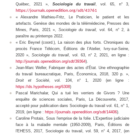
Québec, 2021 »,
Sociologie du travail
,
vol. 65, n° 3,
https://journals.openedition.org/sdt/43761
« Alexandre Mathieu-Fritz,
Le Praticien, le patient et les
artefacts. Genèse des mondes de la télémédecine
, Presses des
Mines, Paris, 2021 »,
Sociologie du travail,
vol. 64, n° 2, à
paraître au printemps 2022.
« Eric Beynel (coord.),
La raison des plus forts. Chroniques du
procès France Télécom
, Éditions de l’Atelier, Ivry-sur-Seine,
2020 »,
Sociologie du travail
,
vol. 63, n° 2, 2021, en ligne :
http://journals.openedition.org/sdt/39364
).
Jean-Marc Weller, Fabriquer des actes d’État. Une ethnographie
du travail bureaucratique, Paris, Économica, 2018, 320 p. »,
Droit et Société
, vol. 104, n° 1, 2020 (en ligne :
https://ds.hypotheses.org/6308
)
Pascal Marichalar, Qui a tué les verriers de Givors ? Une
enquête de sciences sociales, Paris, La Découverte, 2017,
accepté pour publication dans Sociologie du travail vol. 61, n° 1,
2019, (en ligne :
https://journals.openedition.org/sdt/14406
).
Caroline Protais, Sous l'emprise de la folie. L'Expertise judiciaire
face à la maladie mentale (1950-2009), Paris, Éditions de
l'EHESS, 2017,
Sociologie du travail
, vol. 59, n° 4, 2017, (en