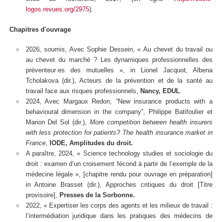
logos.revues.org/2975
).
Chapitres d'ouvrage
2026, soumis, Avec Sophie Dessein, « Au chevet du travail ou
au chevet du marché ? Les dynamiques professionnelles des
préventeur·es des mutuelles »,
in
Lionel Jacquot, Albena
Tcholakova (dir.), Acteurs de la prévention et de la santé au
travail face aux risques professionnels,
Nancy, EDUL
.
2024, Avec Margaux Redon, “New insurance products with a
behavioural dimension in the company”, Philippe Batifoulier et
Marion Del Sol (dir.),
More competition between health insurers
with less protection for patients? The health insurance market in
France
,
IODE, Amplitudes du droit.
A paraître, 2024, «
Science technology studies
et sociologie du
droit : examen d’un croisement fécond à partir de l’exemple de la
médecine légale », [chapitre rendu pour ouvrage en préparation]
in
Antoine Brasset (dir.),
Approches critiques du droit
[Titre
provisoire],
Presses de la Sorbonne.
2022, « Expertiser les corps des agents et les milieux de travail :
l’intermédiation juridique dans les pratiques des médecins de