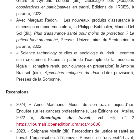
Girard et Aymeric Luneau (dir.),
Sociologie des pratiques
coopératives et participatives en santé
, Editions de l'IRDES, à
paraître, 2022.
Avec Margaux Redon, « Les nouveaux produits d’assurance à
dimension comportementale », in Philippe Batifoulier, Marion Del
Sol (dir.),
Plus d’assurance santé pour moins de protection ? Le
patient face au marché
, Presses Universitaires du Septentrion, à
paraître, 2022.
« Science technology studies et sociologie du droit : examen
d’un croisement fécond à partir de l’exemple de la médecine
légale », (chapitre rendu pour ouvrage en préparation) in Antoine
Brasset (dir.),
Approches critiques du droit
(Titre provisoire),
Presses de la Sorbonne.
Recensions
2024, « Anne Marchand,
Mourir de son travail aujourd'hui.
Enquête sur les cancers professionnels
, Les Éditions de l’Atelier,
2022 »,
Sociologie du travail
,
vol. 66, n° 2
https://journals.openedition.org/sdt/45808
2023, « Stéphane Moulin (dir), Perceptions de justice et santé au
travail. L’organisation à l’épreuve, Presses de l'université Laval,