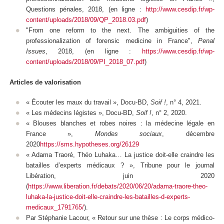
Questions pénales
, 2018, (en ligne :
http://www.cesdip.fr/wp-
content/uploads/2018/09/QP_2018.03.pdf
)
"From one reform to the next. The ambiguities of the
professionalization of forensic medicine in France",
Penal
Issues
, 2018, (en ligne :
https://www.cesdip.fr/wp-
content/uploads/2018/09/PI_2018_07.pdf
)
Articles de valorisation
« Écouter les maux du travail », Docu-BD,
Soif !
, n° 4, 2021.
« Les médecins légistes », Docu-BD,
Soif !
, n° 2, 2020.
« Blouses blanches et robes noires : la médecine légale en
France »,
Mondes sociaux
, décembre
2020
https://sms.hypotheses.org/26129
« Adama Traoré, Théo Luhaka… La justice doit-elle craindre les
batailles d’experts médicaux ? », Tribune pour le journal
Libération
, juin 2020
(
https://www.liberation.fr/debats/2020/06/20/adama-traore-theo-
luhaka-la-justice-doit-elle-craindre-les-batailles-d-experts-
medicaux_1791765/
).
Par Stéphanie Lacour, « Retour sur une thèse : Le corps médico-