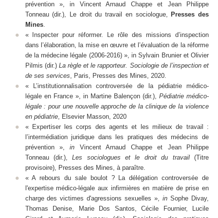
prévention »,
in
Vincent Arnaud Chappe et Jean Philippe
Tonneau (dir.),
Le droit du travail en sociologue
,
Presses des
Mines
.
« Inspecter pour réformer. Le rôle des missions d’inspection
dans l’élaboration, la mise en œuvre et l’évaluation de la réforme
de la médecine légale (2006-2016) », in Sylvain Brunier et Olivier
Pilmis (dir.)
La règle et le rapporteur. Sociologie de l’inspection et
de ses services
, Paris, Presses des Mines, 2020.
« L’institutionnalisation controversée de la pédiatrie médico-
légale en France », in Martine Balençon (dir.),
Pédiatrie médico-
légale : pour une nouvelle approche de la clinique de la violence
en pédiatrie
, Elsevier Masson, 2020
« Expertiser les corps des agents et les milieux de travail :
l’intermédiation juridique dans les pratiques des médecins de
prévention »,
in
Vincent Arnaud Chappe et Jean Philippe
Tonneau (dir.),
Les sociologues et le droit du travail
(Titre
provisoire), Presses des Mines, à paraître.
« A rebours du sale boulot ? La délégation controversée de
l'expertise médico-légale aux infirmières en matière de prise en
charge des victimes d'agressions sexuelles »,
in
Sophe Divay,
Thomas Denise, Marie Dos Santos, Cécile Fournier, Lucile