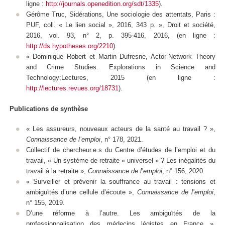
ligne :
http://journals.openedition.org/sdt/1335
).
Gérôme Truc,
Sidérations
,
Une sociologie des attentats
, Paris :
PUF, coll. « Le lien social », 2016, 343 p. »,
Droit et société
,
2016, vol. 93, n° 2, p. 395-416, 2016, (en ligne :
http://ds.hypotheses.org/2210
).
« Dominique Robert et Martin Dufresne, Actor-Network Theory
and Crime Studies. Explorations in Science and
Technology;Lectures, 2015 (en ligne :
http://lectures.revues.org/18731
).
Publications de synthèse
« Les assureurs, nouveaux acteurs de la santé au travail ? »,
Connaissance de l’emploi
, n° 178, 2021.
Collectif de chercheur.e.s du Centre d’études de l’emploi et du
travail, « Un système de retraite « universel » ? Les inégalités du
travail à la retraite »,
Connaissance de l’emploi
, n° 156, 2020.
« Surveiller et prévenir la souffrance au travail : tensions et
ambiguïtés d’une cellule d’écoute »,
Connaissance de l’emploi
,
n° 155, 2019.
D’une réforme à l’autre. Les ambiguïtés de la
professionnalisation des médecins légistes en France »,