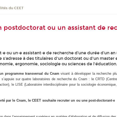
lités du CEET
 postdoctorat ou un assistant de re
t·e ou un·e assistant·e de recherche d’une durée d’un an
s’adresse à des titulaires d'un doctorat ou d'un master 
onomie, ergonomie, sociologie ou sciences de l'éducation
st un programme transversal du Cnam
visant à développer la recherche pluri
’appuie sur quatre laboratoires de recherche du Cnam : le CRTD (Centre d
l’action), le LISE (Laboratoire interdisciplinaire pour la sociologie écono
orté par le Cnam, le CEET souhaite recruter un ou une post-doctorant·
tion dans l’enseignement supérieur en matière d’élaboration et de diffusion d