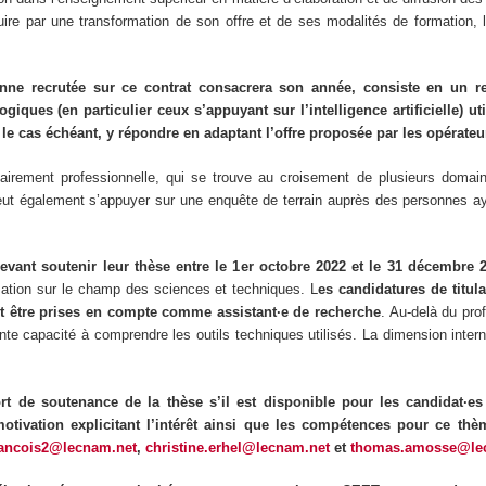
uire par une transformation de son offre et de ses modalités de formation, 
onne recrutée sur ce contrat consacrera son année, consiste en un re
ogiques (en particulier ceux s’appuyant sur l’intelligence artificielle) 
 le cas échéant, y répondre en adaptant l’offre proposée par les opérateu
oritairement professionnelle, qui se trouve au croisement de plusieurs domai
 peut également s’appuyer sur une enquête de terrain auprès des personnes a
vant soutenir leur thèse entre le 1
er
octobre 2022 et le 31 décembre 20
sation sur le champ des sciences et techniques. L
es candidatures de titu
nt être prises en compte comme assistant·e de recherche
. Au-delà du prof
nte capacité à comprendre les outils techniques utilisés. La dimension intern
 de soutenance de la thèse s’il est disponible pour les candidat·es
motivation explicitant l’intérêt ainsi que les compétences pour ce thè
francois2@lecnam.net
,
christine.erhel@lecnam.net
et
thomas.amosse@le