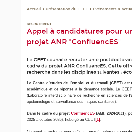
Présentation du CEET
Événements & actua
Accueil
RECRUTEMENT
Appel à candidatures pour un
projet ANR "ConfluencES"
Le CEET souhaite recruter un·e postdoctoran
cadre du projet ANR ConfluencES. Cette offre 
recherche dans les disciplines suivantes : éc
Le Centre d’études de l’emploi et du travail (CEET) e
académique et de réponse à la demande sociale. Le CEET s
(Laboratoire interdisciplinaire de recherche en sciences de 
épidémiologie et surveillance des risques sanitaires).
Dans le cadre du projet
ConfluencES
(AMI, 2024-2031), p
2025 à octobre 2026), hébergé au CEET
[1]
.
Ce projet, structurant pour le Cnam, vise à renforcer sa posi