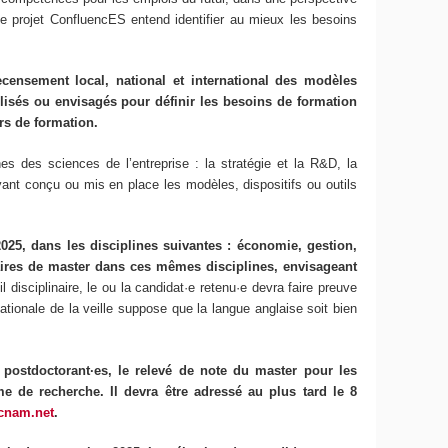
le projet ConfluencES entend identifier au mieux les besoins
censement local, national et international des modèles
utilisés ou envisagés pour définir les besoins de formation
rs de formation.
nes des sciences de l’entreprise : la stratégie et la R&D, la
yant conçu ou mis en place les modèles, dispositifs ou outils
25, dans les disciplines suivantes : économie, gestion,
laires de master dans ces mêmes disciplines, envisageant
il disciplinaire, le ou la candidat·e retenu·e devra faire preuve
ationale de la veille suppose que la langue anglaise soit bien
 postdoctorant·es, le relevé de note du master pour les
me de recherche. Il devra être adressé au plus tard le 8
cnam.net
.