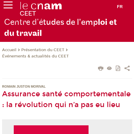
FR
Centre d’é
tudes de l’emp
loi et
du trav
ail
Présentation du CEET
Accueil
Événements & actualités du CEET
ROMAIN JUSTON MORIVAL
Assurance santé comportementale
: la révolution qui n’a pas eu lieu