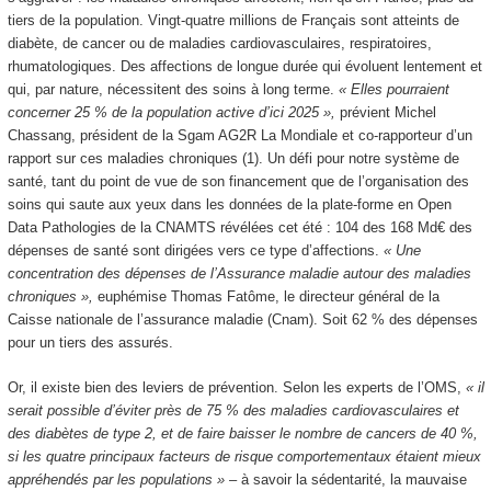
tiers de la population. Vingt-quatre millions de Français sont atteints de
diabète, de cancer ou de maladies cardiovasculaires, respiratoires,
rhumatologiques. Des affections de longue durée qui évoluent lentement et
qui, par nature, nécessitent des soins à long terme.
« Elles pourraient
concerner 25 % de la population active d’ici 2025 »,
prévient Michel
Chassang, président de la Sgam AG2R La Mondiale et co-rapporteur d’un
rapport sur ces maladies chroniques
(1)
. Un défi pour notre système de
santé, tant du point de vue de son financement que de l’organisation des
soins qui saute aux yeux dans les données de la plate-forme en Open
Data Pathologies de la CNAMTS révélées cet été : 104 des 168 Md€ des
dépenses de santé sont dirigées vers ce type d’affections.
« Une
concentration des dépenses de l’Assurance maladie autour des maladies
chroniques »,
euphémise Thomas Fatôme, le directeur général de la
Caisse nationale de l’assurance maladie (Cnam). Soit 62 % des dépenses
pour un tiers des assurés.
Or, il existe bien des leviers de prévention. Selon les experts de l’OMS,
« il
serait possible d’éviter près de 75 % des maladies cardiovasculaires et
des diabètes de type 2, et de faire baisser le nombre de cancers de 40 %,
si les quatre principaux facteurs de risque comportementaux étaient mieux
appréhendés par les populations »
– à savoir la sédentarité, la mauvaise