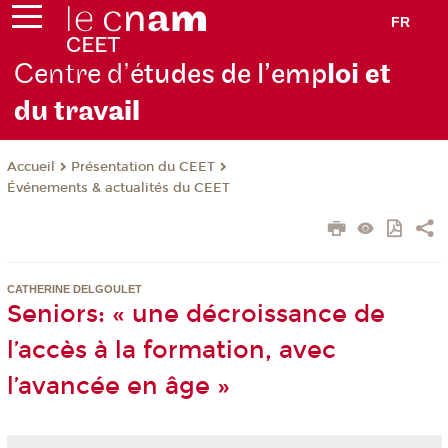
FR
Centre d’é
tudes de l’emp
loi et
du trav
ail
Présentation du CEET
Accueil
Événements & actualités du CEET
CATHERINE DELGOULET
Seniors: « une décroissance de
l’accès à la formation, avec
l’avancée en âge »