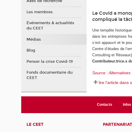
Axes de recherche
Les membres
Le Covid a monopo
compliqué la tâc
Événements & actualités
du CEET
Une tempête historique
dans les entreprises f
Médias
s’est appauvri et le po
Centre d’études de l’e
Blog
Consulting et Réseaux)
Contributeur.trice.s 
Penser la crise Covid-19
Fonds documentaire du
Source : Alternative
CEET
lire l'article dans 
Contacts
Infos 
LE CEET
PARTENARIA