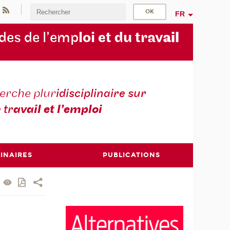
FR
des de l’emp
loi et du trav
ail
erche plur
idisciplinaire sur
e tr
avail et l’emploi
INAIRES
PUBLICATIONS