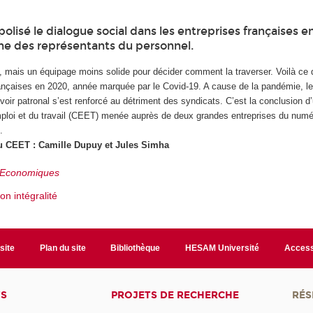
lisé le dialogue social dans les entreprises françaises e
he des représentants du personnel.
, mais un équipage moins solide pour décider comment la traverser. Voilà ce 
rançaises en 2020, année marquée par le Covid-19. A cause de la pandémie, le
uvoir patronal s’est renforcé au détriment des syndicats. C’est la conclusion d
mploi et du travail (CEET) menée auprès de deux grandes entreprises du numér
.
du CEET : Camille Dupuy et Jules Simha
s Economiques
son intégralité
site
Plan du site
Bibliothèque
HESAM Université
Access
TS
PROJETS DE RECHERCHE
RÉS