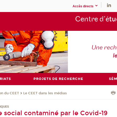
Accès directs
Centre d’é
tu
Une rech
l
RIATS
PROJETS DE RECHERCHE
SÉM
ion du CEET
Le CEET dans les médias
IQUES
e social contaminé par le Covid-19