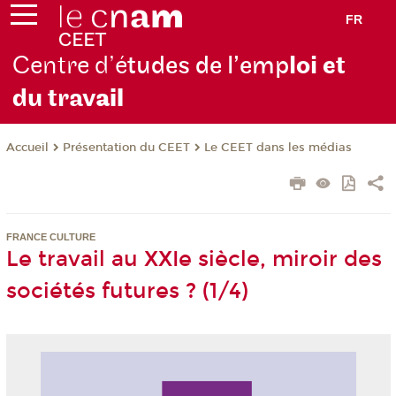
FR
Centre d’é
tudes de l’emp
loi et
du trav
ail
Présentation du CEET
Le CEET dans les médias
Accueil
FRANCE CULTURE
Le travail au XXIe siècle, miroir des
sociétés futures ? (1/4)