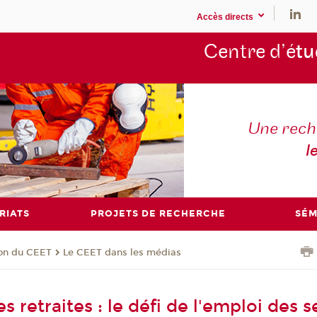
Accès directs
Centre d’é
tu
Une rech
l
RIATS
PROJETS DE RECHERCHE
SÉM
ion du CEET
Le CEET dans les médias
 retraites : le défi de l'emploi des s