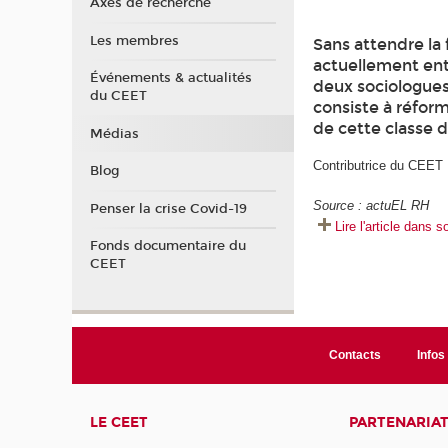
Axes de recherche
Les membres
Sans attendre la 
actuellement entr
Événements & actualités
deux sociologue
du CEET
consiste à réform
de cette classe d
Médias
Contributrice du CEET
Blog
Source : actuEL RH
Penser la crise Covid-19
Lire l'article dans s
Fonds documentaire du
CEET
Contacts
Infos 
LE CEET
PARTENARIA