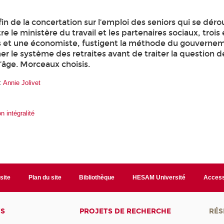
fin de la concertation sur l’emploi des seniors qui se déro
e le ministère du travail et les partenaires sociaux, trois
s et une économiste, fustigent la méthode du gouverne
er le système des retraites avant de traiter la question d
’âge. Morceaux choisis.
 :
Annie Jolivet
on intégralité
site
Plan du site
Bibliothèque
HESAM Université
Access
TS
PROJETS DE RECHERCHE
RÉS