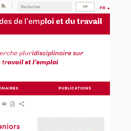
FR
des de l’emp
loi et du trav
ail
erche plur
idisciplinaire sur
e tr
avail et l’emploi
INAIRES
PUBLICATIONS
eniors