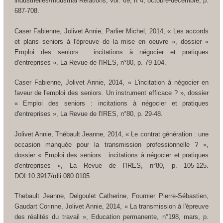
industrielles/Industrial Relations
, vol. 69, n°4, octobre-décembre, p.
687-708.
Caser Fabienne, Jolivet Annie, Parlier Michel, 2014, « Les accords
et plans seniors à l'épreuve de la mise en oeuvre », dossier «
Emploi des seniors : incitations à négocier et pratiques
d'entreprises »,
La Revue de l'IRES
, n°80, p. 79-104.
Caser Fabienne, Jolivet Annie, 2014, « L'incitation à négocier en
faveur de l'emploi des seniors. Un instrument efficace ? », dossier
« Emploi des seniors : incitations à négocier et pratiques
d'entreprises »,
La Revue de l'IRES
, n°80, p. 29-48.
Jolivet Annie, Thébault Jeanne, 2014, « Le contrat génération : une
occasion manquée pour la transmission professionnelle ? »,
dossier « Emploi des seniors : incitations à négocier et pratiques
d'entreprises »,
La Revue de l'IRES
, n°80, p. 105-125.
DOI:10.3917/rdli.080.0105
Thebault Jeanne, Delgoulet Catherine, Fournier Pierre-Sébastien,
Gaudart Corinne, Jolivet Annie, 2014, « La transmission à l'épreuve
des réalités du travail »,
Education permanente
, n°198, mars, p.