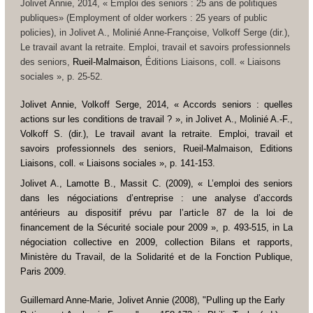
Jolivet Annie, 2014, « Emploi des seniors : 25 ans de politiques
publiques» (Employment of older workers : 25 years of public
policies),
in
Jolivet A., Molinié Anne-Françoise, Volkoff Serge (dir.),
Le travail avant la retraite. Emploi, travail et savoirs professionnels
des seniors
,
Rueil-Malmaison,
Éditions Liaisons, coll. « Liaisons
sociales », p. 25-52.
Jolivet Annie, Volkoff Serge, 2014, « Accords seniors : quelles
actions sur les conditions de travail ? »,
in
Jolivet A., Molinié A.-F.,
Volkoff S. (dir.),
Le travail avant la retraite. Emploi, travail et
savoirs professionnels des seniors
, Rueil-Malmaison, Editions
Liaisons, coll. « Liaisons sociales », p. 141-153.
Jolivet A., Lamotte B., Massit
C. (2009), « L’emploi des seniors
dans les négociations d’entreprise : une analyse d’accords
antérieurs au dispositif prévu par l’article 87 de la loi de
financement de la Sécurité sociale pour 2009 », p. 493-515, in
La
négociation
collective
en 2009
, collection Bilans et rapports,
Ministère du Travail, de la Solidarité et de la Fonction Publique,
Paris 2009.
Guillemard Anne-Marie, Jolivet Annie (2008), "Pulling up the Early