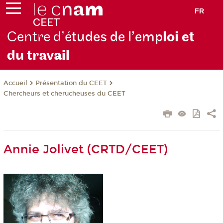
FR
Centre d’é
tudes de l’emp
loi et
du trav
ail
Présentation du CEET
Accueil
Chercheurs et cherucheuses du CEET
Annie Jolivet (CRTD/CEET)