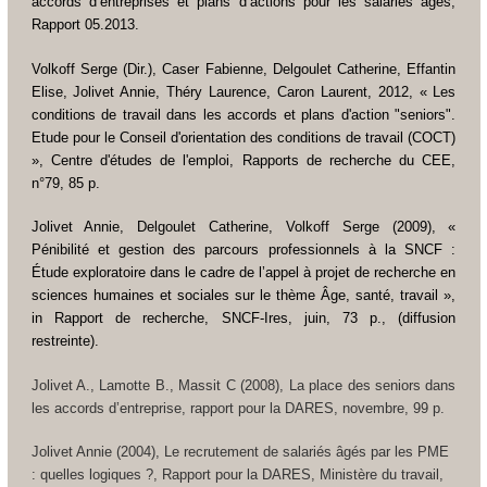
accords d’entreprises et plans d’actions pour les salariés âgés,
Rapport 05.2013.
Volkoff Serge (Dir.), Caser Fabienne, Delgoulet Catherine, Effantin
Elise, Jolivet Annie, Théry Laurence, Caron Laurent, 2012, « Les
conditions de travail dans les accords et plans d'action "seniors".
Etude pour le Conseil d'orientation des conditions de travail (COCT)
», Centre d'études de l'emploi, Rapports de recherche du CEE,
n°79, 85 p.
Jolivet Annie, Delgoulet Catherine, Volkoff Serge (2009), «
Pénibilité et gestion des parcours professionnels à la SNCF :
Étude exploratoire dans le cadre de l’appel à projet de recherche en
sciences humaines et sociales sur le thème
Âge, santé, travail
»,
in
Rapport de recherche,
SNCF-Ires, juin, 73 p.,
(diffusion
restreinte)
.
Jolivet A., Lamotte B., Massit
C (2008),
La place des seniors dans
les accords d’entreprise
, rapport pour la DARES, novembre, 99 p.
Jolivet Annie (2004),
Le recrutement de salariés âgés par les PME
: quelles logiques ?
, Rapport pour la DARES, Ministère du travail,