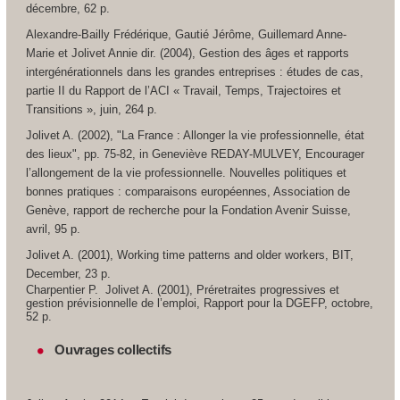
décembre, 62 p.
Alexandre-Bailly Frédérique, Gautié Jérôme, Guillemard Anne-
Marie et Jolivet Annie dir. (2004),
Gestion des âges et rapports
intergénérationnels dans les grandes entreprises : études de cas
,
partie II du Rapport de l’ACI « Travail, Temps, Trajectoires et
Transitions », juin, 264 p.
Jolivet A. (2002), "La France : Allonger la vie professionnelle, état
des lieux", pp. 75-82, in Geneviève REDAY-MULVEY,
Encourager
l’allongement de la vie professionnelle. Nouvelles politiques et
bonnes pratiques : comparaisons européennes
, Association de
Genève, rapport de recherche pour la Fondation Avenir Suisse,
avril, 95 p.
Jolivet A. (2001),
Working time patterns and older workers
, BIT,
December, 23 p.
Charpentier P. Jolivet A. (2001),
Préretraites progressives et
gestion prévisionnelle de l’emploi
, Rapport pour la DGEFP, octobre,
52 p.
Ouvrages collectifs