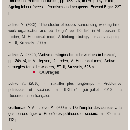
Retirement Anchor in France", pp. 158-173, in Philip Taylor (ed.),
Ageing labour forces – Promises and prospects
, Edward Elgar, 227
p.
Jolivet A. (
2003), "The cluster of issues
surrounding working time,
work organisation and job design
", pp. 123-156,
in M. Jepsen, D.
Foden, M. Hutsebaut (eds),
A lifelong strategy for active ageing,
ETUI, Brussels, 200 p.
Jolivet A. (
2002), "Active strategies for older workers in France",
pp. 245-74, in M. Jepsen, D. Foden, M. Hutsebaut (eds),
Active
strategies for older workers
, ETUI, Brussels, 523 p.
Ouvrages
Jolivet A. (2010), « Travailler plus longtemps »,
Problèmes
politiques et sociaux
, n° 973-974, juin-juillet 2010, La
Documentation française.
Guillemard A-M., Jolivet A. (2006), « De l’emploi des seniors à la
gestion des âges »,
Problèmes politiques et sociaux
, n° 924, mai,
112 p.