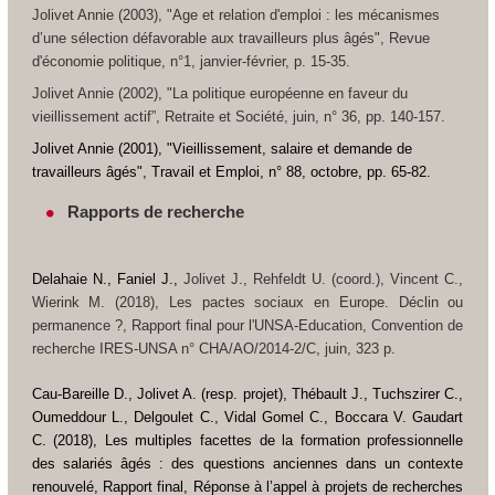
Jolivet Annie (2003), "Age et relation d'emploi : les mécanismes
d’une sélection défavorable aux travailleurs plus âgés",
Revue
d'économie politique
, n°1, janvier-février, p. 15-35.
Jolivet Annie (2002), "La politique européenne en faveur du
vieillissement actif”,
Retraite et Société
, juin, n° 36, pp. 140-157.
Jolivet Annie (2001), "Vieillissement, salaire et demande de
travailleurs âgés",
Travail et Emploi
, n° 88, octobre, pp. 65-82.
Rapports de recherche
Delahaie N., Faniel J.,
Jolivet J., Rehfeldt U. (coord.), Vincent C.,
Wierink M. (2018),
Les pactes sociaux en Europe. Déclin ou
permanence ?
, Rapport final pour l'UNSA-Education, Convention de
recherche IRES-UNSA n° CHA/AO/2014-2/C, juin, 323 p.
Cau-Bareille D., Jolivet A. (resp. projet), Thébault J., Tuchszirer C.,
Oumeddour L., Delgoulet C., Vidal Gomel C., Boccara V. Gaudart
C. (2018),
Les multiples facettes de la formation professionnelle
des salariés âgés : des questions anciennes dans un contexte
renouvelé
, Rapport final, Réponse à l’appel à projets de recherches