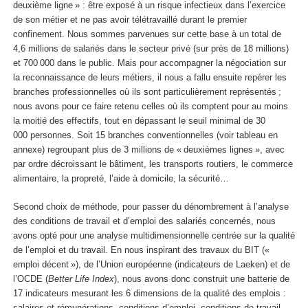
deuxième ligne » : être exposé à un risque infectieux dans l’exercice
de son métier et ne pas avoir télétravaillé durant le premier
confinement. Nous sommes parvenues sur cette base à un total de
4,6 millions de salariés dans le secteur privé (sur près de 18 millions)
et 700 000 dans le public. Mais pour accompagner la négociation sur
la reconnaissance de leurs métiers, il nous a fallu ensuite repérer les
branches professionnelles où ils sont particulièrement représentés ;
nous avons pour ce faire retenu celles où ils comptent pour au moins
la moitié des effectifs, tout en dépassant le seuil minimal de 30
000 personnes. Soit 15 branches conventionnelles (voir tableau en
annexe) regroupant plus de 3 millions de « deuxièmes lignes », avec
par ordre décroissant le bâtiment, les transports routiers, le commerce
alimentaire, la propreté, l’aide à domicile, la sécurité…
Second choix de méthode, pour passer du dénombrement à l’analyse
des conditions de travail et d’emploi des salariés concernés, nous
avons opté pour une analyse multidimensionnelle centrée sur la qualité
de l’emploi et du travail. En nous inspirant des travaux du BIT («
emploi décent »), de l’Union européenne (indicateurs de Laeken) et de
l’OCDE (
Better Life Index
), nous avons donc construit une batterie de
17 indicateurs mesurant les 6 dimensions de la qualité des emplois :
salaires et rémunérations, conditions d’emploi, conditions de travail,