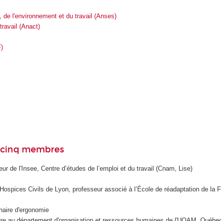
, de l'environnement et du travail (Anses)
travail (Anact)
)
e cinq membres
r de l'Insee, Centre d’études de l’emploi et du travail (Cnam, Lise)
Hospices Civils de Lyon, professeur associé à l’École de réadaptation de la 
chaire d'ergonomie
ure au département d'organisation et ressources humaines de l'UQAM, Québe